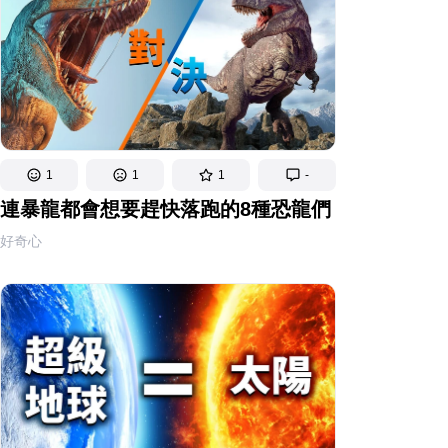
1
1
1
-
連暴龍都會想要趕快落跑的8種恐龍們
好奇心