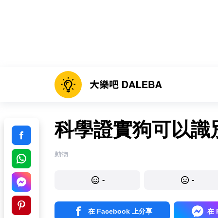
科學證實狗可以識
動物
-
-
在 Facebook 上分享
在 