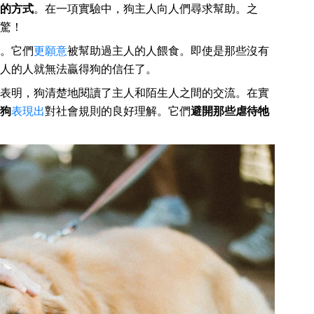
的方式
。在一項實驗中，狗主人向人們尋求幫助。之
驚！
。它們
更願意
被幫助過主人的人餵食。即使是那些沒有
人的人就無法贏得狗的信任了。
表明，狗清楚地閱讀了主人和陌生人之間的交流。在實
狗
表現出
對社會規則的良好理解。它們
避開那些虐待牠