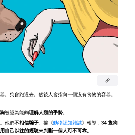
器。狗會跑過去。然後人會指向一個沒有食物的容器。
狗
被認為能夠
理解人類的手勢
。
。他們
不相信騙子
。據《
動物認知雜誌
》報導，
34 隻狗
用自己以往的經驗來判斷一個人可不可靠。