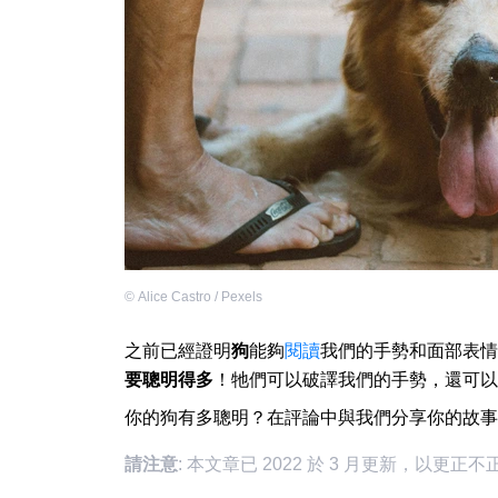
©
Alice Castro / Pexels
之前已經證明
狗
能夠
閱讀
我們的手勢和面部表情
要聰明得多
！牠們可以破譯我們的手勢，還可以
你的狗有多聰明？在評論中與我們分享你的故事
請注意
: 本文章已 2022 於 3 月更新，以更