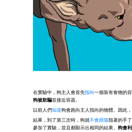
在實驗中，狗主人會首先
指向
一個裝有食物的容
狗被欺騙
並接近容器。
以前人們
知道
狗會跑向主人指向的物體。因此，
結果，到了第三次時，狗就
不會跟隨
指著的手了
參加了實驗，並且都顯示出相同的結果。
狗會利