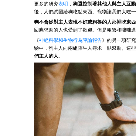
更多的研究
表明
，
狗還控制著其他人與主人互動
後，人們試圖給狗吃點東西。寵物讓我們大吃一
狗不會從對主人表現不好或粗魯的人那裡吃東西
回應求助的人也受到了歡迎。但是粗魯和咄咄逼
《
神經科學和生物行為評論報告
》的另一項研究
驗中，狗主人向兩組陌生人尋求一點幫助。這些
們主人的人。