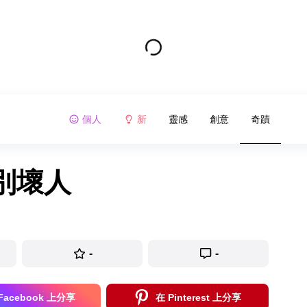
個人
新
靈感
創意
奇蹟
別壞人
-
-
Facebook 上分享
在 Pinterest 上分享