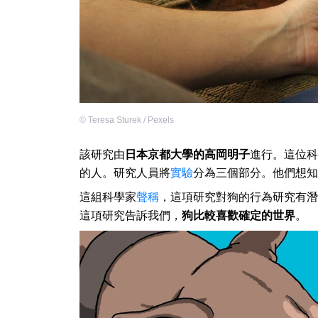
©
Teresa Sturek / Pexels
該研究由
日本京都大學的高岡明子
進行。這位科
的人。研究人員將
實驗
分為三個部分。他們想知
這組科學家
聲稱
，這項研究對狗的行為研究有潛
這項研究告訴我們，
狗比較喜歡確定的世界
。