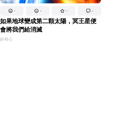
-
-
-
-
如果地球變成第二顆太陽，冥王星便
會將我們給消滅
好奇心