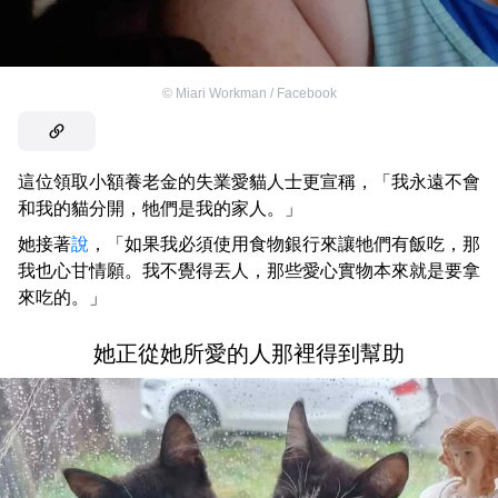
©
Miari Workman / Facebook
這位領取小額養老金的失業愛貓人士更宣稱，「我永遠不會
和我的貓分開，牠們是我的家人。」
她接著
說
，「如果我必須使用食物銀行來讓牠們有飯吃，那
我也心甘情願。我不覺得丟人，那些愛心實物本來就是要拿
來吃的。」
她正從她所愛的人那裡得到幫助