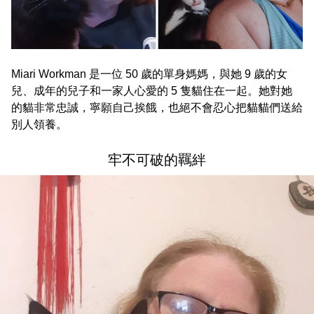
Miari Workman 是一位 50 歲的單身媽媽，與她 9 歲的女
兒、成年的兒子和一家人心愛的 5 隻貓住在一起。她對她
的貓非常忠誠，寧願自己挨餓，也絕不會忍心把貓貓們送給
別人領養。
牢不可破的羈絆