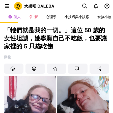
個人
新
心理學
小技巧與小訣竅
女孩小物
「牠們就是我的一切。」這位 50 歲的
女性坦誠，她寧願自己不吃飯，也要讓
家裡的 5 只貓吃飽
動物
-
-
-
-