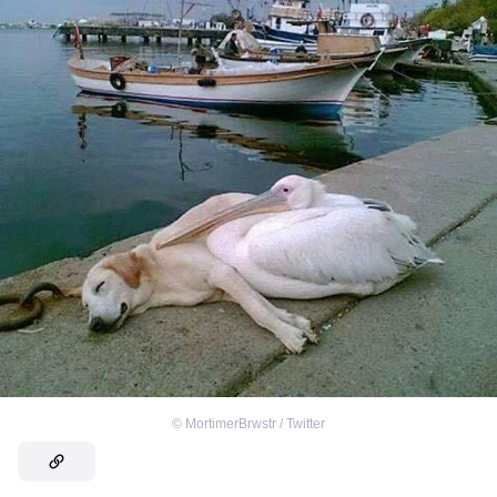
©
MortimerBrwstr / Twitter