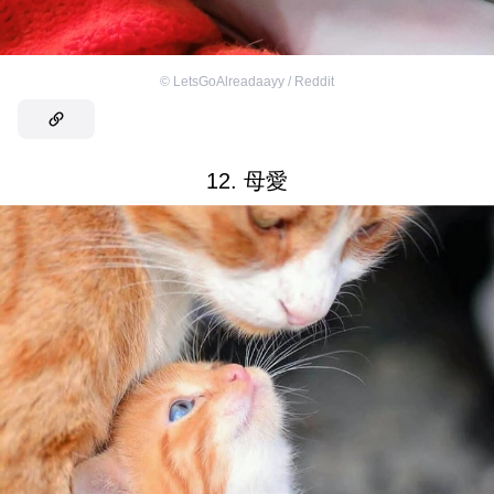
©
LetsGoAlreadaayy / Reddit
12. 母愛