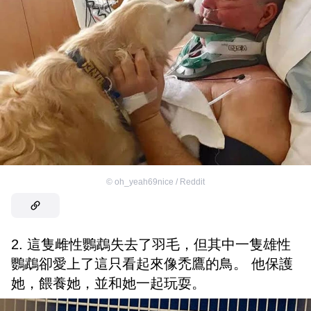
©
oh_yeah69nice / Reddit
2. 這隻雌性鸚鵡失去了羽毛，但其中一隻雄性
鸚鵡卻愛上了這只看起來像禿鷹的鳥。 他保護
她，餵養她，並和她一起玩耍。