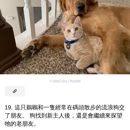
©
IdleChris / Reddit
19. 這只鵜鶘和一隻經常在碼頭散步的流浪狗交
了朋友。 狗找到新主人後，還是會繼續來探望
牠的老朋友。