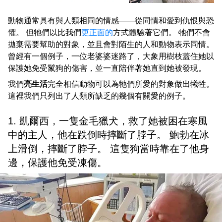
動物通常具有與人類相同的情感——從同情和愛到仇恨與恐
懼。 但牠們以比我們
更正面的
方式體驗著它們。 牠們不會
拋棄需要幫助的對象，並且會對陌生的人和動物表示同情。
曾經有一個例子，一位老婆婆迷路了，大象用樹枝蓋住她以
保護她免受鬣狗的傷害，並一直陪伴著她直到她被發現。
我們
亮生活
完全相信動物可以為牠們所愛的對象做出犧牲。
這裡我們只列出了人類所缺乏的幾個有關愛的例子。
1. 凱爾西，一隻金毛獵犬，救了她被困在寒風
中的主人，他在跌倒時摔斷了脖子。 鮑勃在冰
上滑倒，摔斷了脖子。 這隻狗當時靠在了他身
邊，保護他免受凍傷。