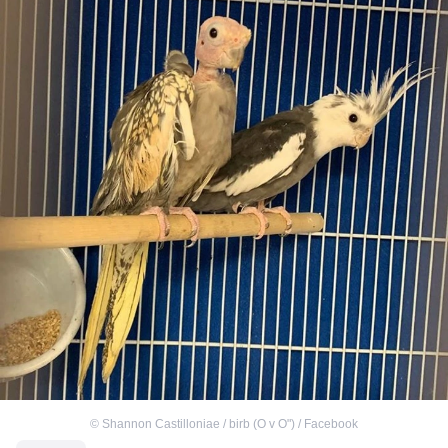
©
Shannon Castilloniae / birb (O v O") / Facebook