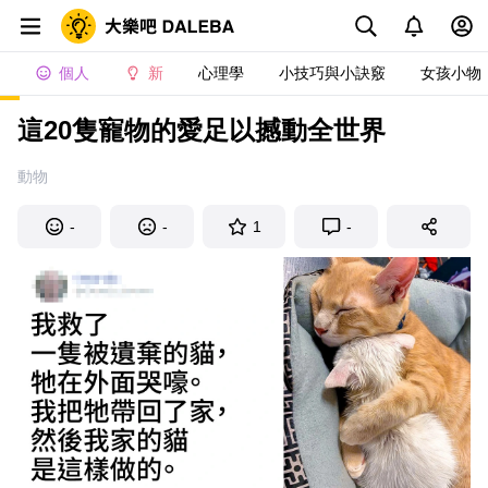
個人
新
心理學
小技巧與小訣竅
女孩小物
這20隻寵物的愛足以撼動全世界
動物
-
-
1
-