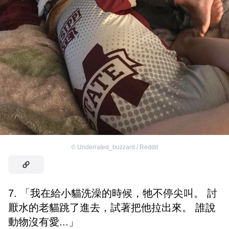
©
Underrated_buzzard / Reddit
7. 「我在給小貓洗澡的時候，牠不停尖叫。 討
厭水的老貓跳了進去，試著把他拉出來。 誰說
動物沒有愛...」