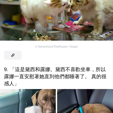
©
NevermoreTheRaven / Imgur
9. 「這是黛西和露娜。黛西不喜歡坐車，所以
露娜一直安慰著她直到他們都睡著了。 真的很
感人」