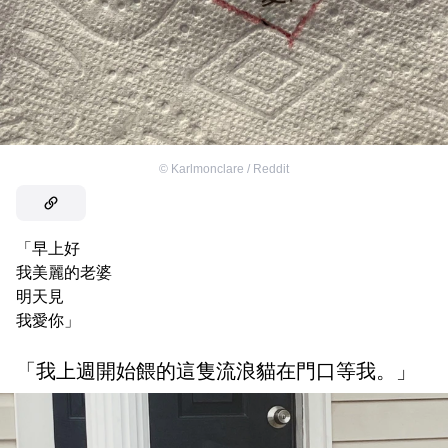
©
Karlmonclare / Reddit
「早上好
我美麗的老婆
明天見
我愛你」
「我上週開始餵的這隻流浪貓在門口等我。」