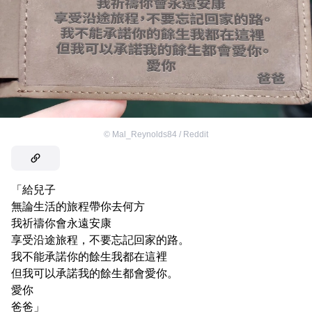
©
Mal_Reynolds84 / Reddit
「給兒子
無論生活的旅程帶你去何方
我祈禱你會永遠安康
享受沿途旅程，不要忘記回家的路。
我不能承諾你的餘生我都在這裡
但我可以承諾我的餘生都會愛你。
愛你
爸爸」