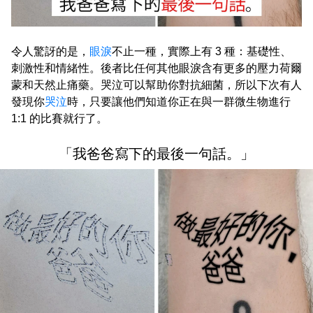
令人驚訝的是，
眼淚
不止一種，實際上有 3 種：基礎性、
刺激性和情緒性。後者比任何其他眼淚含有更多的壓力荷爾
蒙和天然止痛藥。哭泣可以幫助你對抗細菌，所以下次有人
發現你
哭泣
時，只要讓他們知道你正在與一群微生物進行
1:1 的比賽就行了。
「我爸爸寫下的最後一句話。」