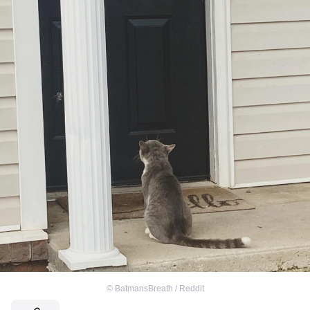
©
BatmansBreath / Reddit