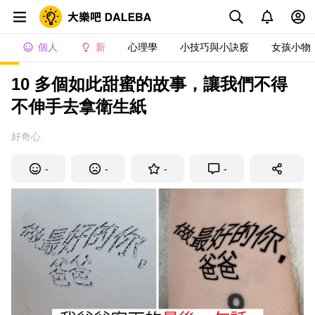
個人
新
心理學
小技巧與小訣竅
女孩小物
10 多個如此甜蜜的故事，讓我們不得
不伸手去拿衛生紙
好奇心
-
-
-
-