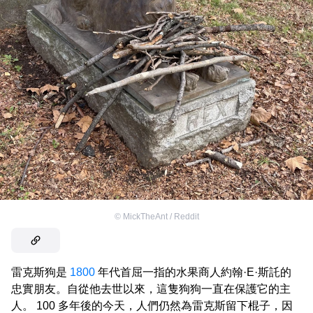
©
MickTheAnt / Reddit
雷克斯狗是
1800
年代首屈一指的水果商人約翰·E·斯託的
忠實朋友。自從他去世以來，這隻狗狗一直在保護它的主
人。 100 多年後的今天，人們仍然為雷克斯留下棍子，因