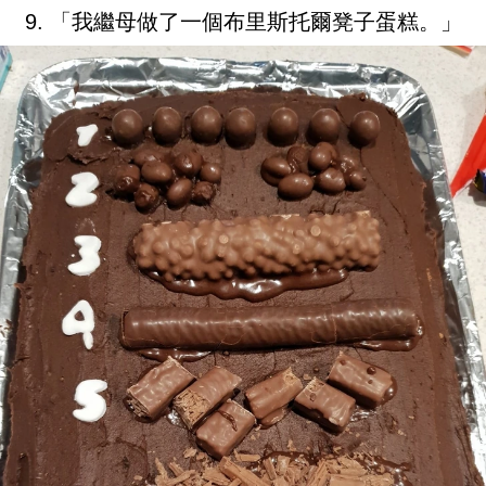
9. 「我繼母做了一個布里斯托爾凳子蛋糕。」