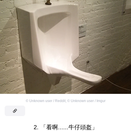
©
Unknown user / Reddit
,
©
Unknown user / Imgur
2. 「看啊......牛仔頭盔」