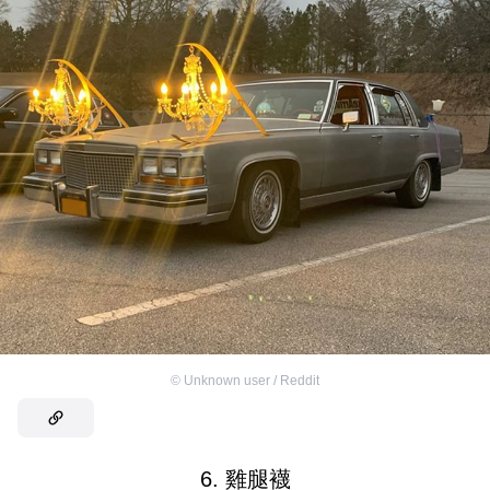
©
Unknown user / Reddit
6. 雞腿襪