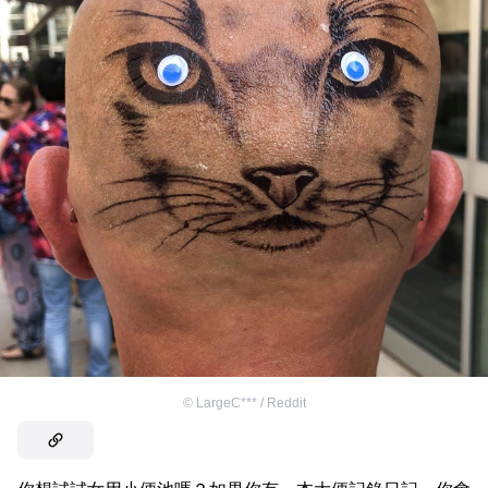
©
LargeC*** / Reddit