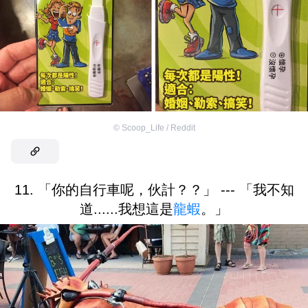
©
Scoop_Life / Reddit
11. 「你的自行車呢，伙計？？」 --- 「我不知
道......我想這是
龍蝦
。」