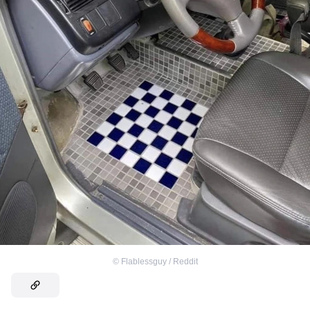
©
Flablessguy / Reddit