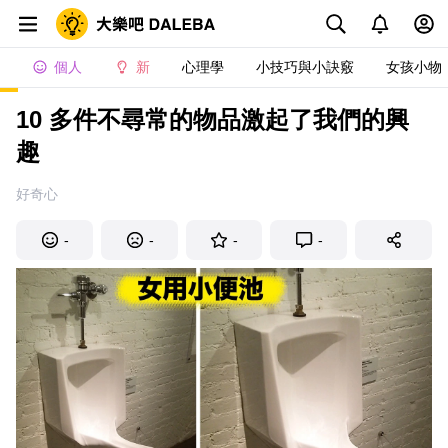
個人
新
心理學
小技巧與小訣竅
女孩小物
10 多件不尋常的物品激起了我們的興
趣
好奇心
-
-
-
-