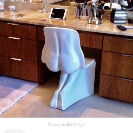
©
simonsez311 / Imgur