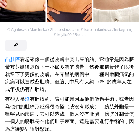
©
Agnieszka Marcinska / Shutterstock.com
,
©
karolinakurkova / Instagram
,
©
keylie90 / Reddit
凸肚臍
看起來像一個從皮膚中突出來的結。它通常是因為臍
帶被剪斷後還留下一小節多餘的臍帶，然後那臍帶乾了以後
就留下了更多的皮膚。在零星的病例中，一種叫做臍疝氣的
疾病可以造成凸肚臍。但這其中只有大約 10% 的成年人在
成年後仍有凸肚臍。
有些人是
沒
有肚臍的。這可能是因為他們做過手術，或者因
為他們的肚臍形成得很奇怪（或沒有形成）。膀胱外翻是一
種罕見的疾病，它可以造成一個人沒有肚臍。膀胱外翻會使
一個人的膀胱長在他們肚子表面。這是需要進行手術的，因
為這讓嬰兒很難憋尿。