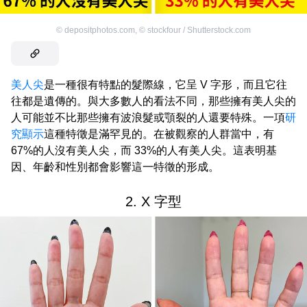
©
depositphotos.com
,
©
stockfour / Shutterstock.com
美人尖
是一種很有特點的髮際線，它呈 V 字形，而且它往
往都是遺傳的。與大多數人的看法不同，那些擁有美人尖的
人可能並不比那些擁有波浪髮或顎裂的人還要特殊。一項
研
究顯示
這種特徵是滿罕見的。在被觀察的人群當中，有
67%的人沒有美人尖，而 33%的人有美人尖。這表明基
因、年齡和性別都會影響這一特徵的形成。
2. X 字型