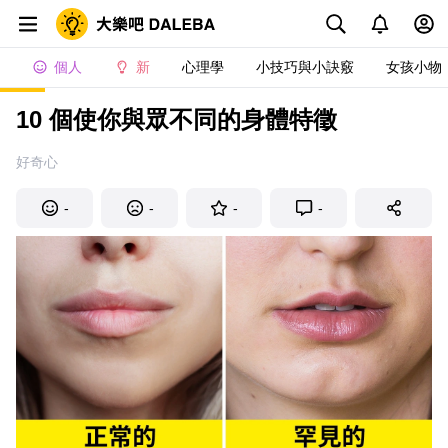
個人
新
心理學
小技巧與小訣竅
女孩小物
10 個使你與眾不同的身體特徵
好奇心
-
-
-
-