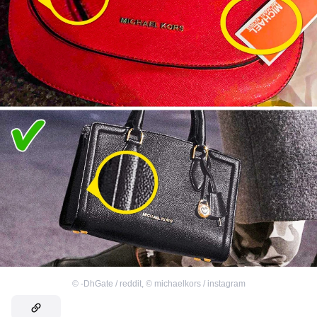
©
-DhGate / reddit
,
©
michaelkors / instagram