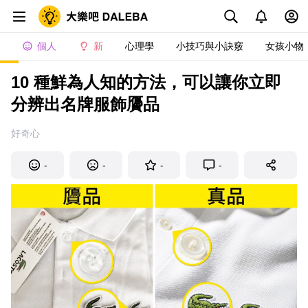
個人
新
心理學
小技巧與小訣竅
女孩小物
10 種鮮為人知的方法，可以讓你立即
分辨出名牌服飾贗品
好奇心
-
-
-
-