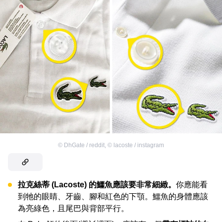
©
DhGate / reddit
,
©
lacoste / instagram
拉克絲蒂 (Lacoste) 的鱷魚應該要非常細緻。
你應能看
到牠的眼睛、牙齒、腳和紅色的下顎。鱷魚的身體應該
為亮綠色，且尾巴與背部平行。