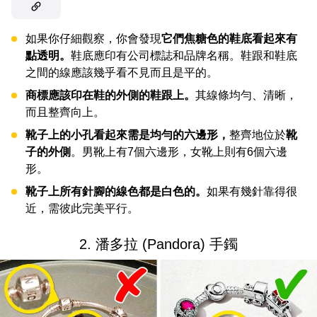
如果你仔細觀察，你會發現
它們焦糖色的鞋底看起來有
點透明。
鞋底應印有公司標誌和品牌名稱。鞋跟和鞋底
之間的線應該幾乎看不見而且是平的。
商標應該印在鞋的外側的鞋跟上。
其線條均勻、清晰，
而且整齊向上。
靴子上的小孔看起來需是均勻的六邊形，
整齊地位於
靴
子的外側
。男靴上有7個六邊形，女靴上則有6個六邊
形。
靴子上所有針腳的線色都是白色的。
如果有幾針靠得很
近，需彼此完美平行。
2. 潘多拉 (Pandora) 手鐲