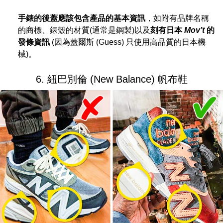
手錶的後蓋應該包含產品的基本資訊
，如附有品牌名稱
的商標、錶殼的材質(通常是鋼製)以及
刻有日本
Mov’t
的
發條資訊
(因為蓋爾斯 (Guess) 只使用高品質的日本機
械)。
6. 紐巴別倫 (New Balance) 帆布鞋