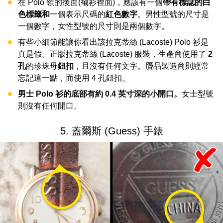
在 Polo 領的後面(襯衫裡面)，應該有一個
帶有標誌的白
色標籤和
一個表示尺碼的
紅色數字
。男性型號的尺寸是
一個數字，女性型號的尺寸則是兩個數字。
有些小細節能讓你看出該拉克蒂絲 (Lacoste) Polo 衫是
真是假。正版拉克蒂絲 (Lacoste) 服裝，生產商使用了
2
孔
的珍珠母
鈕扣
，且沒有任何文字。贗品製造商則經常
忘記這一點，而使用 4 孔鈕扣。
男士 Polo 衫的底部有約 0.4 英寸深的小開口。
女士型號
則沒有任何開口。
5. 蓋爾斯 (Guess) 手錶