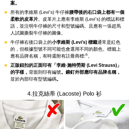
案。
所有的李維斯 (Levi’s) 牛仔褲
腰帶後的右口袋上都有一個
柔軟的皮革片
。皮革片上應有李維斯 (Levi’s) 的標誌和標
語，並注明牛仔褲的尺寸和型號編碼。且應有一張趕馬
人試圖撕裂牛仔褲的圖像。
牛仔褲右後口袋上的
小李維斯 (Levi’s) 標籤
通常是紅色
的，但根據型號不同可能也會選用不同的顏色。標籤上
®
應有品牌名稱，有時還附有註冊商標:
。
正版鈕扣的正面印有「李維·施特勞斯 (Levi Strauss)」
的字樣，
背面則印有編號
。鉚釘外部應印有品牌名稱，
並於內部印有型號編碼
。
4.拉克絲蒂 (Lacoste) Polo 衫