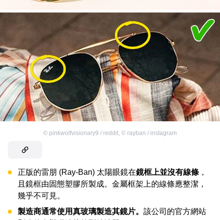
©
pinkwolfvisionary9 / reddit
,
©
rayban / instagram
正版的雷朋 (Ray-Ban) 太陽眼鏡在
鏡框上並沒有線條
，
且鏡框由固態塑膠所製成。金屬框架上的線條應整潔，
幾乎不可見。
製造商通常使用真玻璃製造其鏡片。
該公司的官方網站