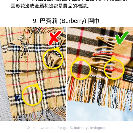
圓形花邊或金屬花邊都是贗品的標誌
。
9. 巴寶莉 (Burberry) 圍巾
©
unknown author / imgur
,
©
burberry / instagram