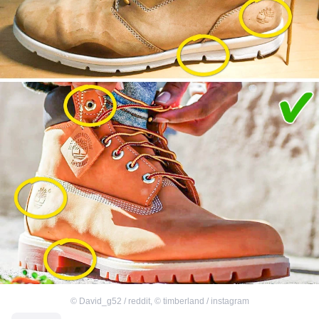
©
David_g52 / reddit
,
©
timberland / instagram