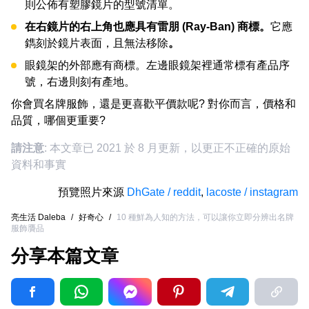
則公佈有塑膠鏡片的型號清單。
在右鏡片的右上角也應具有雷朋 (Ray-Ban) 商標。
它應
鐫刻於鏡片表面，且無法移除
。
眼鏡架的外部應有商標。左邊眼鏡架裡通常標有產品序
號，右邊則刻有產地。
你會買名牌服飾，還是更喜歡平價款呢? 對你而言，價格和
品質，哪個更重要?
請注意
: 本文章已 2021 於 8 月更新，以更正不正確的原始
資料和事實
預覽照片來源
DhGate / reddit
,
lacoste / instagram
亮生活 Daleba
/
好奇心
/
10 種鮮為人知的方法，可以讓你立即分辨出名牌
服飾贗品
分享本篇文章