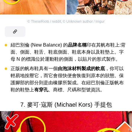
©
TheseRiots / reddit
,
©
Unknown author / imgur
紐巴別倫 (New Balance) 的
品牌名稱
印在其帆布鞋上:背
面、側面、鞋舌、鞋底側面、鞋底本身以及鞋墊上。字
母 N 的標識位於運動鞋的側面，以貼片的形式製作。
正版的帆布鞋具有一個
由泡沫材料製成的軟底
，你可以
輕易地按壓它，而它會很快便會恢復到原本的狀態。保
護腳部的部分則是由橡膠所製成。在紐巴別倫正版帆布
鞋的鞋墊上
有穿孔
、商標、尺碼和型號資訊。
7. 麥可·寇斯 (Michael Kors) 手提包