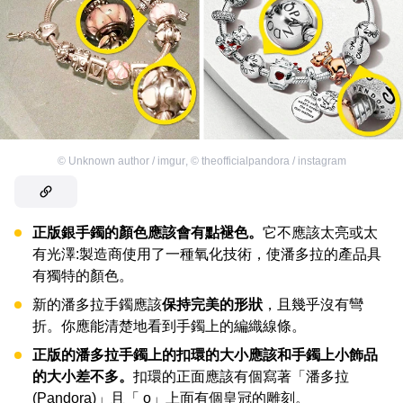
©
Unknown author / imgur
,
©
theofficialpandora / instagram
正版銀手鐲的顏色應該會有點褪色。
它不應該太亮或太
有光澤:製造商使用了一種氧化技術，使潘多拉的產品具
有獨特的顏色。
新的潘多拉手鐲應該
保持完美的形狀
，且幾乎沒有彎
折。你應能清楚地看到手鐲上的編織線條。
正版的潘多拉手鐲上的扣環的大小應該和手鐲上小飾品
的大小差不多。
扣環的正面應該有個寫著「潘多拉
(Pandora)」且「 o」上面有個皇冠的雕刻。