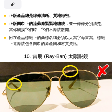
正版產品總是線條清晰、質地緻密。
正版圍巾上的流蘇應緊緊地纏繞，
並一條條分別清楚。
當你觸摸它們時，它們不應該散開。
附在產品標籤上的商標名稱必須以大寫字母書寫。標籤
上還應該包含圍巾的原產國和材質資訊。
10. 雷朋 (Ray-Ban) 太陽眼鏡