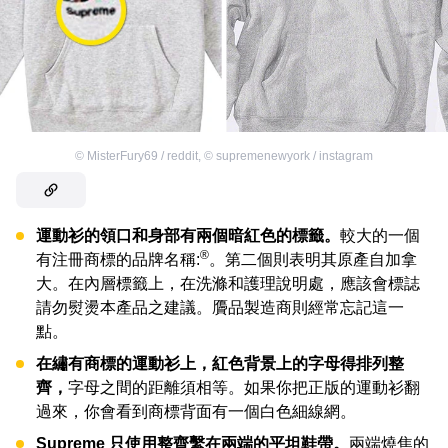
©
MisterFury69 / reddit
,
©
supremenewyork / instagram
運動衫的領口和身部有兩個暗紅色的標籤。
較大的一個
®
有注冊商標的品牌名稱:
。第二個則表明其原產自加拿
大。在內層標籤上，在洗滌和護理說明處，應該會標誌
請勿熨燙本產品之建議。贗品製造商則經常忘記這一
點。
在繡有商標的運動衫上，紅色背景上的字母得排列整
齊，
字母之間的距離須相等。如果你把正版的運動衫翻
過來，你會看到商標背面有一個白色細線網。
Supreme 只使用整齊繫在兩端的平坦鞋帶。
兩端燒焦的