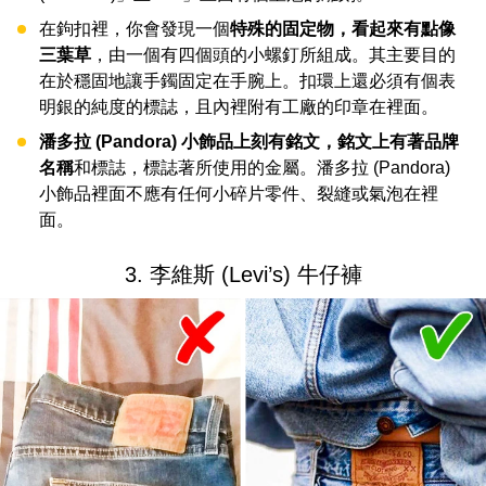
在鉤扣裡，你會發現一個
特殊的固定物，看起來有點像
三葉草
，由一個有四個頭的小螺釘所組成。其主要目的
在於穩固地讓手鐲固定在手腕上。扣環上還必須有個表
明銀的純度的標誌，且內裡附有工廠的印章在裡面。
潘多拉 (Pandora) 小飾品上刻有銘文，銘文上有著品牌
名稱
和標誌，標誌著所使用的金屬。潘多拉 (Pandora)
小飾品裡面不應有任何小碎片零件、裂縫或氣泡在裡
面。
3. 李維斯 (Levi’s) 牛仔褲