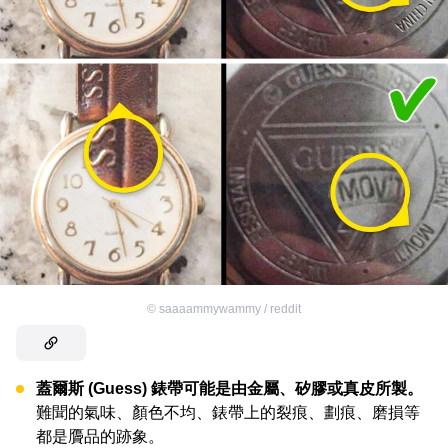
©
saaaammywammy / reddit
蓋爾斯 (Guess) 錶帶可能是由金屬、矽膠或真皮所製。
難聞的氣味、顏色不均、錶帶上的裂痕、劃痕、磨損等
都是贗品的跡象。