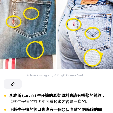
©
levis / instagram
,
©
KingOfCranes / reddit
李維斯 (Levi’s) 牛仔褲的原裝原料應該有明顯的斜紋，
這樣牛仔褲的前後兩面看起來才會是一樣的。
正版牛仔褲的後口袋應有一個
類似鷹嘴的
兩條線的圖