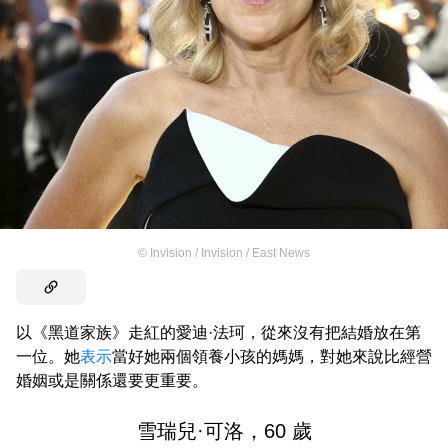
©
Invision / Invision / East News
以《黑道家族》走紅的愛迪·法珂，從來沒有把結婚放在第
一位。她
表示
當好她兩個領養小孩的媽媽，對她來說比經營
婚姻或是關係還要更重要。
雪瑞兒·可洛，60 歲