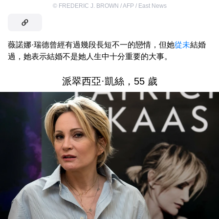
©
FREDERIC J. BROWN / AFP / East News
薇諾娜·瑞德曾經有過幾段長短不一的戀情，但她
從未
結婚
過，她表示結婚不是她人生中十分重要的大事。
派翠西亞·凱絲，55 歲