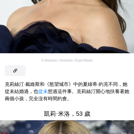
©
Invision / Invision / East News
克莉絲汀·戴維斯和《慾望城市》中的夏綠蒂·約克不同，她
從未結婚過，也
從未
想過這件事。克莉絲汀開心地扶養著她
兩個小孩，完全沒有時間約會。
凱莉·米洛，53 歲