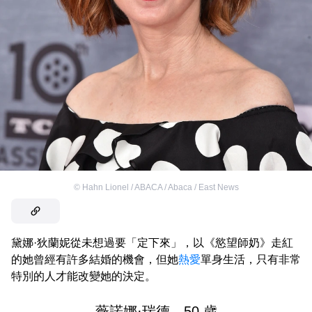
©
Hahn Lionel / ABACA / Abaca / East News
黛娜·狄蘭妮從未想過要「定下來」，以《慾望師奶》走紅
的她曾經有許多結婚的機會，但她
熱愛
單身生活，只有非常
特別的人才能改變她的決定。
薇諾娜·瑞德，50 歲