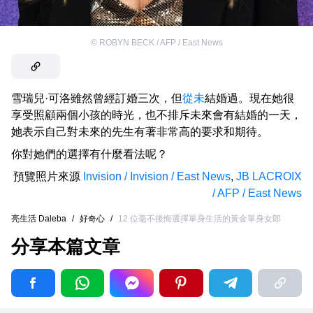
©
ROBYN BECK / AFP / East News
雪瑞兒·可洛雖然曾經訂婚三次，但
從未
結婚過。現在她很
享受照顧兩個小孩的時光，也不排斥未來會有結婚的一天，
她表示自己對未來的先生有著非常高的要求和期待。
你對她們的選擇有什麼看法呢？
預覽照片來源
Invision / Invision / East News
,
JB LACROIX
/ AFP / East News
亮生活 Daleba
/
好奇心
/
12 位毫不後悔選擇單身生活的黃金單身女郎
分享本篇文章