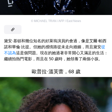
©
MICHAEL TRAN / AFP / East News
黛安·基頓和幾位知名的好萊塢演員約會過，像是艾爾·帕西
諾和華倫·比提。但她的感情路從未走向婚姻，而且黛安
從
不認為
這是個問題。現在的她過著非常開心又滿足的生活：
繼續拍熱門電影，而且在 50 歲時，她領養了兩個小孩。
歐普拉·溫芙蕾，68 歲