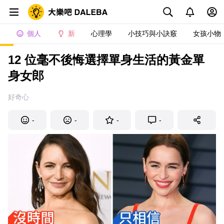
個人
新
心理學
小技巧與小訣竅
女孩小物
12 位毫不後悔選擇單身生活的黃金單
身女郎
好奇心
-
-
-
-