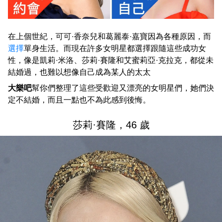
在上個世紀，可可·香奈兒和葛麗泰·嘉寶因為各種原因，而
選擇
單身生活。而現在許多女明星都選擇跟隨這些成功女
性，像是凱莉·米洛、莎莉·賽隆和艾蜜莉亞·克拉克，都從未
結婚過，也難以想像自己成為某人的太太
大樂吧
幫你們整理了這些受歡迎又漂亮的女明星們，她們決
定不結婚，而且一點也不為此感到後悔。
莎莉·賽隆，46 歲