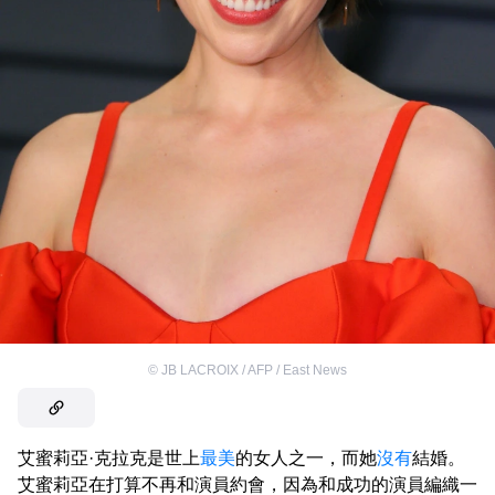
©
JB LACROIX / AFP / East News
艾蜜莉亞·克拉克是世上
最美
的女人之一，而她
沒有
結婚。
艾蜜莉亞在打算不再和演員約會，因為和成功的演員編織一