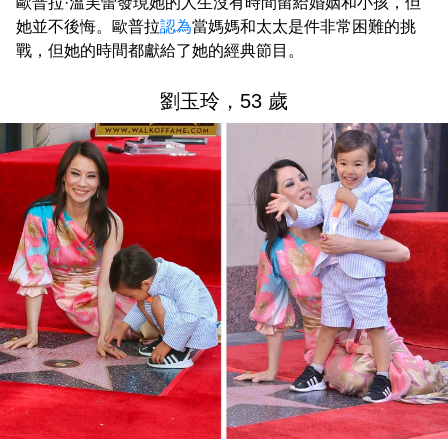
歐普拉·溫芙蕾發現她的人生沒有時間留給婚姻和小孩，但
她並不後悔。歐普拉
認為
當媽媽和太太是件非常困難的挑
戰，但她的時間都獻給了她的經典節目。
劉玉玲，53 歲