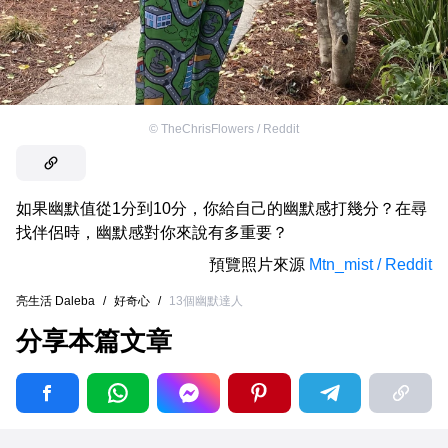
©
TheChrisFlowers / Reddit
如果幽默值從1分到10分，你給自己的幽默感打幾分？在尋
找伴侶時，幽默感對你來說有多重要？
預覽照片來源
Mtn_mist / Reddit
亮生活 Daleba
/
好奇心
/
13個幽默達人
分享本篇文章