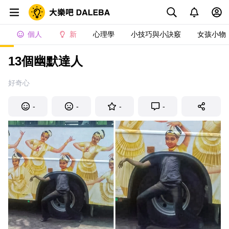
個人
新
心理學
小技巧與小訣竅
女孩小物
13個幽默達人
好奇心
-
-
-
-