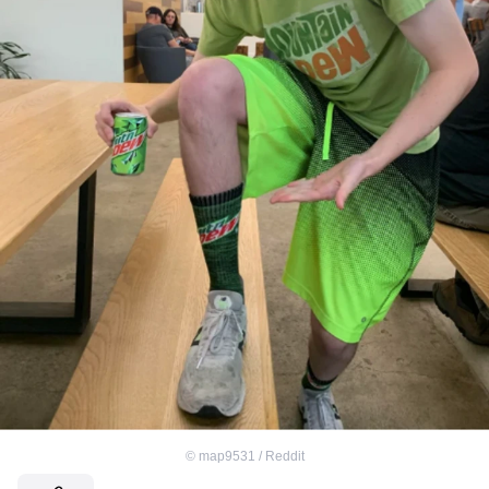
©
map9531 / Reddit