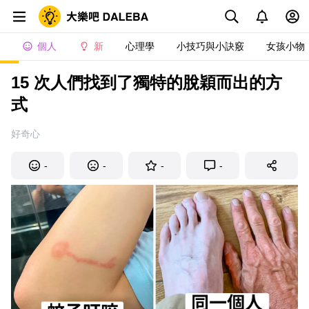
個人
新
心理學
小技巧與小訣竅
女孩小物
15 次人們找到了獨特的脫穎而出的方
式
好奇心
-
-
-
-