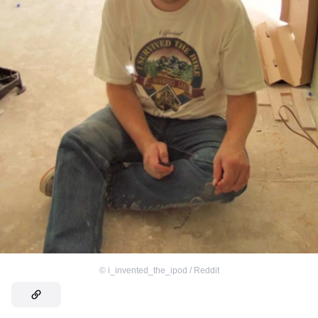
©
i_invented_the_ipod / Reddit