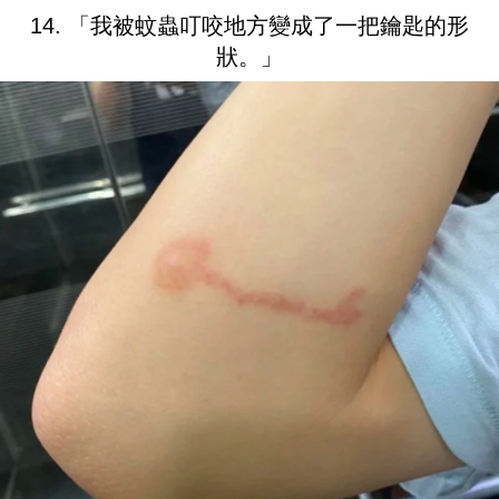
14. 「我被蚊蟲叮咬地方變成了一把鑰匙的形
狀。」