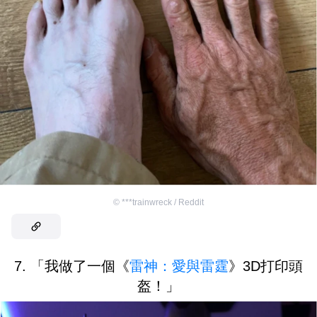
©
***trainwreck / Reddit
7. 「我做了一個《
雷神：愛與雷霆
》3D打印頭
盔！」