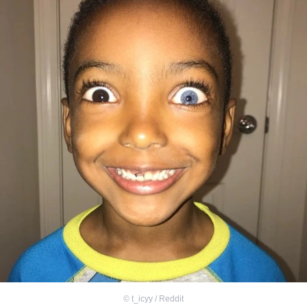
©
t_icyy / Reddit