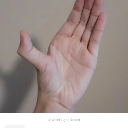
©
WisePugs / Reddit