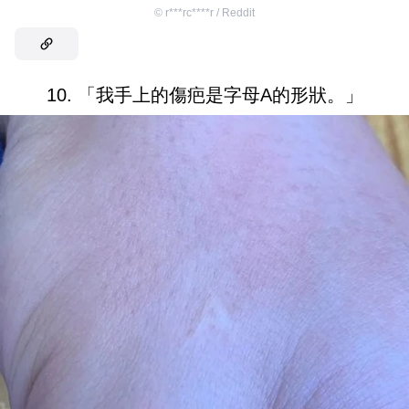
©
r***rc****r / Reddit
10. 「我手上的傷疤是字母A的形狀。」