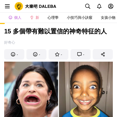
個人
新
心理學
小技巧與小訣竅
女孩小物
15 多個帶有難以置信的神奇特征的人
好奇心
-
-
-
-