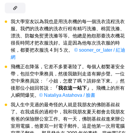
我大學室友以為我也是用洗衣機的每一個洗衣流程洗衣
服。我們的洗衣機的洗衣行程有精巧洗滌、棉質洗滌、
漂洗、防皺免熨燙洗滌等等。他總是抱怨那臺洗衣機花
很長時間才把衣服洗好。這是因為他每次洗衣服的時
候，都要把衣服洗 4 到 5 次。
© sooner_or_later / 紅迪
網
飛機正在降落，它差不多要著陸了。每個人都繫著安全
帶，包括空中乘務員，然後我聽到走道有腳步聲。一位
空中乘務員說：「小姐，怎麼了嗎？請妳坐下來。」然
後那位小姐回答說：
「我在這一站下」
。飛機上的所有
人瞬間爆笑。
© Nataliya Astahova / 臉書
我人生中見過的最奇怪的人就是我朋友的佛朗基叔叔
了。在我成長的過程中，我和我朋友夏天都會去我朋友
爸爸的保險辦公室工作。有一天，佛朗基叔叔進來辦公
室用電腦，他要寫一封電子郵件。這是他第一次用電腦