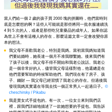
當人們給一個 2 歲的孩子買 2000 塊的拼圖時，他們當時到
底是怎麼想的啊？這些人可能就是那些將同一批衣服連續洗
4 到 5 次的人，或者是那些吃兒童藥品的成年人。如果你認
為世上不會有這種人的存在，那麼這篇文章一定會改變你原
本的想法。
我父母不喜歡我老公，特別是我媽。當初當我媽知道我
們要結婚時，她長達一個月不准我聯繫她。後來我們有
了孩子以後，我父母不得不開始和我老公說話。我老公
是一個非常好的人，儘管我父母這樣對他，他還總是在
他們需要幫助的時候幫助他們。我們現在有了房子、孩
子、錢財 — 我父母已經習慣了我老公的存在。但過後我
發現我媽其實還在等我去找一個正常男人一起過日子。
©
cheschirsky / Pikabu
我是賣女式手提包的。有一次，一位女士來到我們店
裡，跟我們詳細地描述了一款她想要的手提包。我告訴