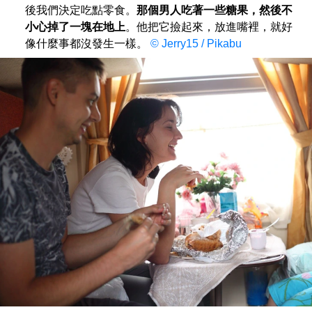
後我們決定吃點零食。
那個男人吃著一些糖果，然後不
小心掉了一塊在地上
。他把它撿起來，放進嘴裡，就好
像什麼事都沒發生一樣。
© Jerry15 / Pikabu