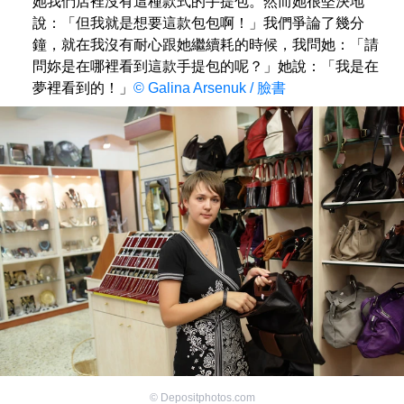
她我們店裡沒有這種款式的手提包。然而她很堅決地
說：「但我就是想要這款包包啊！」我們爭論了幾分
鐘，就在我沒有耐心跟她繼續耗的時候，我問她：「請
問妳是在哪裡看到這款手提包的呢？」她說：「我是在
夢裡看到的！」
© Galina Arsenuk / 臉書
©
Depositphotos.com