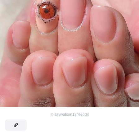
©
savwatson13/Reddit