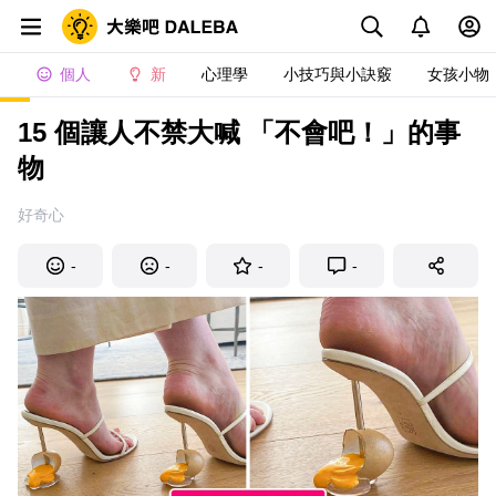
個人
新
心理學
小技巧與小訣竅
女孩小物
15 個讓人不禁大喊 「不會吧！」的事
物
好奇心
-
-
-
-