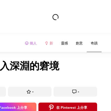
個人
新
靈感
創意
奇蹟
陷入深淵的窘境
-
-
Facebook 上分享
在 Pinterest 上分享