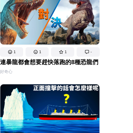
1
1
1
-
連暴龍都會想要趕快落跑的8種恐龍們
好奇心