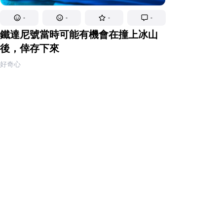
-
-
-
-
鐵達尼號當時可能有機會在撞上冰山
後，倖存下來
好奇心