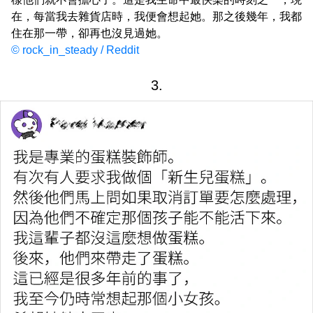
在，每當我去雜貨店時，我便會想起她。那之後幾年，我都
住在那一帶，卻再也沒見過她。
© rock_in_steady / Reddit
3.