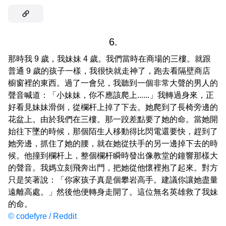
6.
那時我 9 歲，我妹妹 4 歲。我們當時在商場的三樓。就跟
普通 9 歲的孩子一樣，我很快就走神了，跑去看隔壁商店
櫥窗裡的東西。過了一會兒，我聽到一個非常大聲的男人的
聲音喊道：「小妹妹，你不應該爬上......」我轉過身來，正
好看見妹妹滑倒，從欄杆上掉了下去。她爬到了長椅旁邊的
花盆上。由於我們在三樓。那一跤差點要了她的命。當她開
始往下墜的時候，那個陌生人移動得比閃電還要快，趕到了
她旁邊，抓住了她的腰，就在她從扶手的另一邊掉下去的時
候。他撞到欄杆上，整個欄杆瞬時發出像教堂的鐘響那樣大
的聲音。我媽立刻飛奔出門，把她從他懷裡抱了起來。對方
只是笑著說：「你家孩子真是個攀岩高手。建議你讓她盡量
遠離高處。」然後他便轉身走開了。這位無名英雄救了我妹
的命。
© codefyre / Reddit