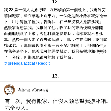
12.
我 23 歲一個人去旅行時；在巴黎的第一個晚上，我走到艾
菲爾鐵塔，坐在草地上寫東西。一個鑰匙圈小飯在我旁邊坐
下，用手臂撞了撞我，告訴我「在巴黎沒有人應該孤獨」，
然後靠近想親我。我推開了他，收了我的東西便轉身離開，
而他繼續跟了上來，說他打算怎麼陪我，這樣我就不會孤
單。然後一個人走了過去跟我說：「哦，你在這啊，我到處
找你呢。」那個鑰匙圈小販一言不發地離開了，那個陌生人
在我旁邊坐下。他說我可能需要幫助。我只短暫地和他交談
了十分鐘，但那晚他很可能救了我的命。
© greengalacticat / Reddit
13.