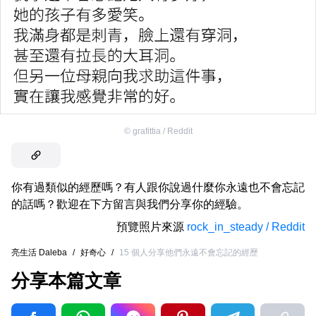
©
grafittia / Reddit
你有過類似的經歷嗎？有人跟你說過什麼你永遠也不會忘記
的話嗎？歡迎在下方留言與我們分享你的經驗。
預覽照片來源
rock_in_steady / Reddit
亮生活 Daleba
/
好奇心
/
15 個人分享他們永遠不會忘記的經歷
分享本篇文章