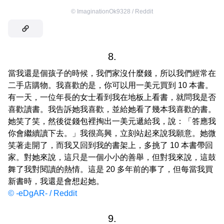
©
ImaginationOk9328 / Reddit
8.
當我還是個孩子的時候，我們家沒什麼錢，所以我們經常在
二手店購物。我喜歡的是，你可以用一美元買到 10 本書。
有一天，一位年長的女士看到我在地板上看書，就問我是否
喜歡讀書。我告訴她我喜歡，並給她看了幾本我喜歡的書。
她笑了笑，然後從錢包裡掏出一美元遞給我，說：「答應我
你會繼續讀下去。」我很高興，立刻站起來說我願意。她微
笑著走開了，而我又回到我的書架上，多挑了 10 本書帶回
家。對她來說，這只是一個小小的善舉，但對我來說，這鼓
舞了我對閱讀的熱情。這是 20 多年前的事了，但每當我買
新書時，我還是會想起她。
© -
eDgAR- / Reddit
9.