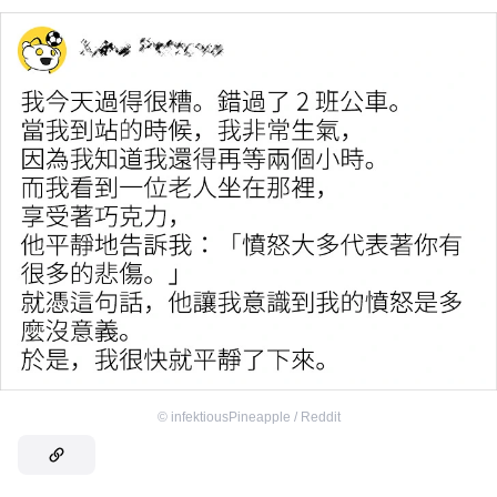
©
infektiousPineapple / Reddit