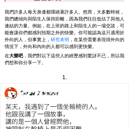
我們許多人每天身邊都環繞著許多人。然而，大多數時候，
我們總傾向與陌生人保持距離，因為我們往往低估了與他人
連結的力量。例如，在上班的路上和陌生人的一場交談，可
能會讓你們都感到預期之外的快樂。你可能認為這只適用於
外向的人，但事實上，
研究表明
，在某些需要表現得外向的
情況下，外向和內向的人都可以感到更快樂。
在
大樂吧
，我們對以下這些人的經歷感到驚訝不已，所以我
們想和你分享一下。
1.