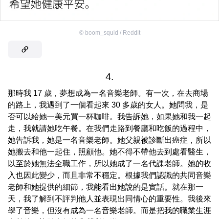
©
boom_squid / Reddit
4.
那時我 17 歲，夢想成為一名音樂老師。有一次，在去商場
的路上，我遇到了一個看起來 30 多歲的女人。她問我，是
否可以給她一美元買一杯咖啡。我告訴她，如果她和我一起
走，我就請她吃午餐。在我們走路到餐廳和吃飯的過程中，
她告訴我，她是一名音樂老師。她父親被診斷出癌症，所以
她搬去和他一起住，照顧他。她不得不帶他去到處看醫生，
以至於她無法全職工作，所以她成了一名代課老師。她的收
入也因此變少，而且非常不穩定。根據我們認識的共同音樂
老師和她提供的細節，我能看出她說的是實話。就在那一
天，我了解到不評判他人並表現出同情心的重要性。我後來
學了音樂，但沒有成為一名音樂老師。而是把我的職業生涯