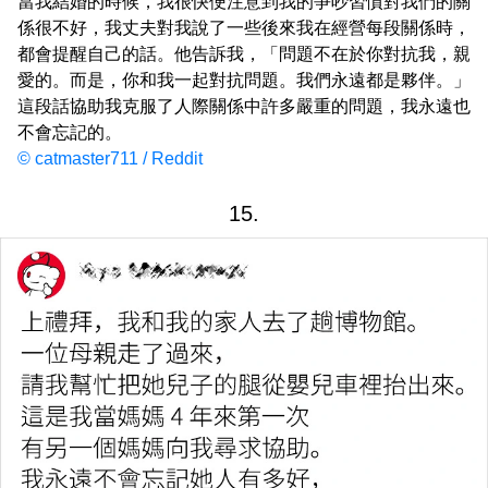
當我結婚的時候，我很快便注意到我的爭吵習慣對我們的關
係很不好，我丈夫對我說了一些後來我在經營每段關係時，
都會提醒自己的話。他告訴我，「問題不在於你對抗我，親
愛的。而是，你和我一起對抗問題。我們永遠都是夥伴。」
這段話協助我克服了人際關係中許多嚴重的問題，我永遠也
不會忘記的。
© catmaster711 / Reddit
15.