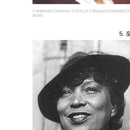
©
Wikimedia Commons
,
©
CC0 1.0
,
©
Briquet Nicolas/ABAC
NEWS
5.