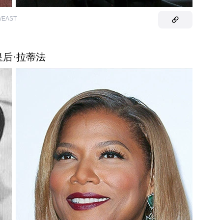
A/EAST
 皇后·拉蒂法