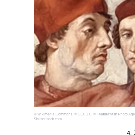
©
Wikimedia Commons
,
©
CC0 1.0
,
©
Featureflash Photo Age
Shutterstock.com
4