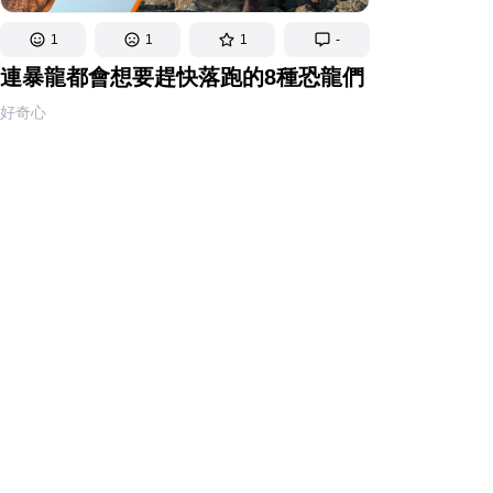
1
1
1
-
連暴龍都會想要趕快落跑的8種恐龍們
好奇心