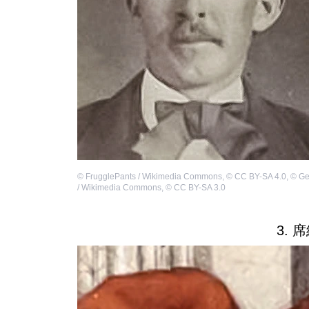
©
FrugglePants / Wikimedia Commons
,
©
CC BY-SA 4.0
,
©
Ge
/ Wikimedia Commons
,
©
CC BY-SA 3.0
3. 