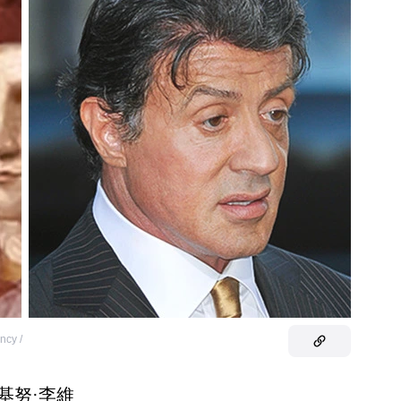
ncy /
. 基努·李維