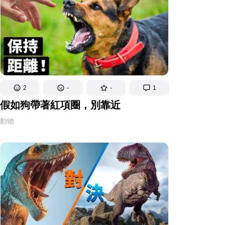
2
-
-
1
假如狗帶著紅項圈，別靠近
動物