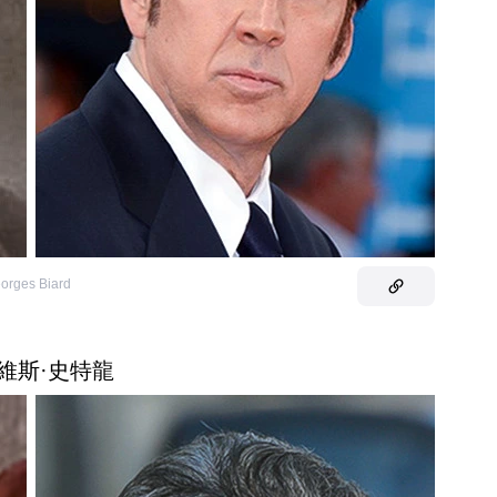
orges Biard
席維斯·史特龍