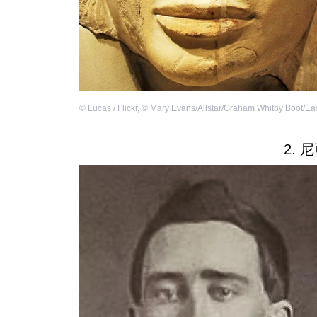
©
Lucas / Flickr
,
©
Mary Evans/Allstar/Graham Whitby Boot/Ea
2. 