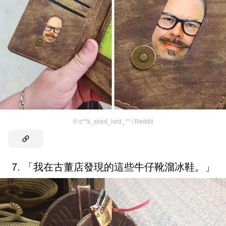
©
c**k_shed_lord_** / Reddit
7. 「我在古董店發現的這些牛仔靴溜冰鞋。」