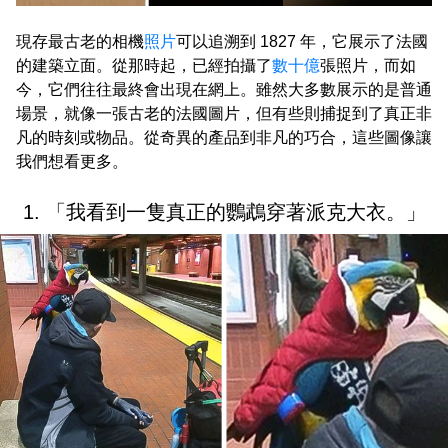
現存最古老的相機
照片
可以追溯到 1827 年，它展示了法國
的建築立面。從那時起，已經拍攝了
數十億
張照片，而如
今，它們往往最終會出現在網上。雖然大多數展示的是普通
場景，就像一張古老的法國圖片，但有些則捕捉到了真正非
凡的時刻或物品。從奇異的產品到非凡的巧合，這些圖像讓
我們想看更多。
1. 「我看到一隻真正的鸚鵡穿著派克大衣。」