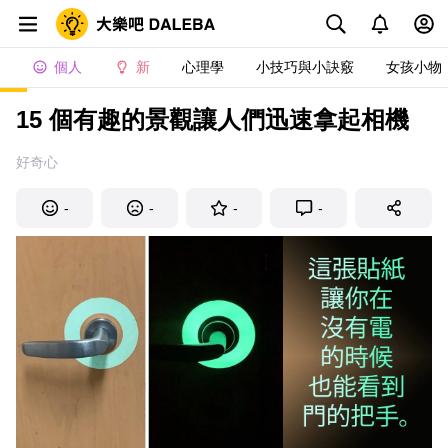
個人
新
心理學
小技巧與小訣竅
女孩小物
15 個有趣的景觀讓人們迅速拿起相機
好奇心
-
-
-
-