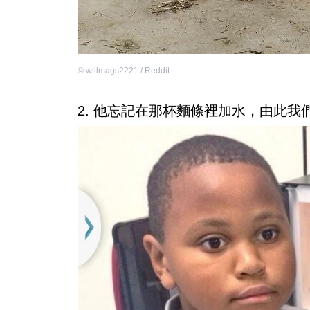
©
willmags2221 / Reddit
2. 他忘記在那杯麵條裡加水，由此