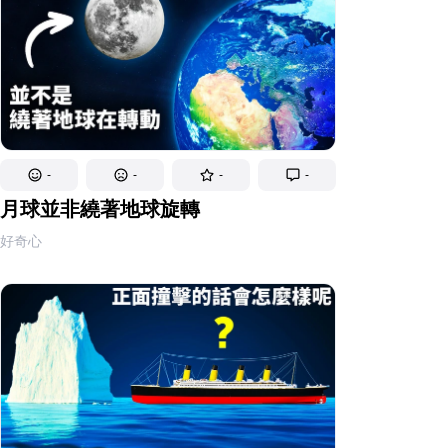
-
-
-
-
月球並非繞著地球旋轉
好奇心