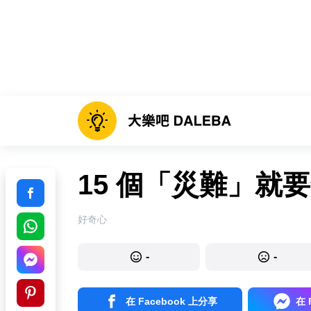
15 個「災難」就
好奇心
-
-
在 Facebook 上分享
在 