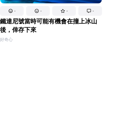
-
-
-
-
鐵達尼號當時可能有機會在撞上冰山
後，倖存下來
好奇心