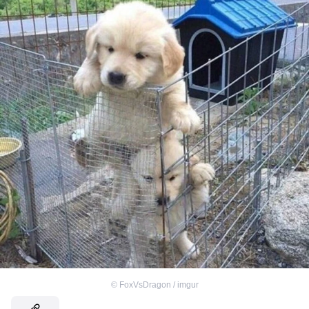
©
FoxVsDragon / imgur