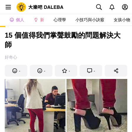
個人
新
心理學
小技巧與小訣竅
女孩小物
15 個值得我們掌聲鼓勵的問題解決大
師
好奇心
-
-
-
-