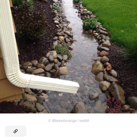
©
iBleeedorange / reddit