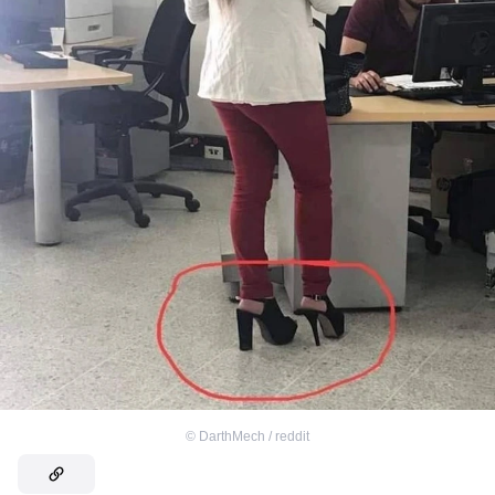
©
DarthMech / reddit