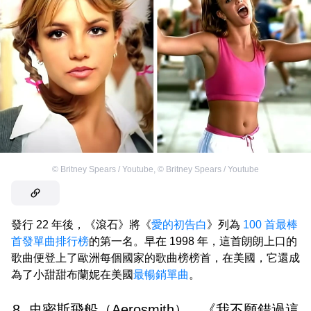
©
Britney Spears / Youtube
,
©
Britney Spears / Youtube
發行 22 年後，《滾石》將《
愛的初告白
》列為
100 首最棒
首發單曲排行榜
的第一名。早在 1998 年，這首朗朗上口的
歌曲便登上了歐洲每個國家的歌曲榜榜首，在美國，它還成
為了小甜甜布蘭妮在美國
最暢銷單曲
。
8. 史密斯飛船（Aerosmith），《我不願錯過這