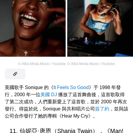
©
Altra Moda Music / Youtube
,
©
Altra Moda Music / Youtube
英國歌手 Sonique 的《
It Feels So Good
》于 1998 年發
行，2000 年一位
美國 DJ
播放了這首舞曲後，這首歌取得
了第二次成功，人們重新愛上了這首歌，並於 2000 年再次
發行。得益於此，Sonique 與共和唱片公司
簽了約
，並與該
公司合作發行了她的專輯《Hear My Cry》。
11. 仙妮亞·唐恩（Shania Twain），《Man!