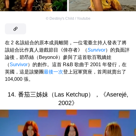
©
Destiny's Child / Youtube
在 2 名該組合的原本成員離開，一位電臺主持人發表了將
該組合比作真人遊戲節目《倖存者》（
Survivor
）的負面評
論後，碧昂絲（Beyoncé）參與了這首歌百戰嬌娃
（
Survivor
）的創作。這首 R&B 歌曲于 2001 年發行，在
英國，這是該樂團
最後一次
登上冠軍寶座，首周就賣出了
104,000 張。
14. 番茄三姊妹（Las Ketchup），《Aserejé,
2002》