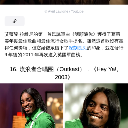
©
Avril Lavigne / Youtube
艾薇兒·拉維尼的第一首民謠單曲《我願隨你》獲得了葛萊
美年度最佳歌曲和最佳流行女歌手提名。雖然這首歌沒有贏
得任何獎項，但它給觀眾留下了
深刻長久
的印象，並在發行
9 年後的 2011 年再次進入英國單曲榜。
16. 流浪者合唱團（Outkast），《Hey Ya!,
2003》