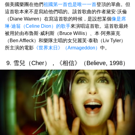
個美國樂團在他們
祖國
第一首也是唯一一首
登頂的單曲。但
這首歌本來不是寫給他們唱的。該首歌曲的作者黛安·沃倫
（Diane Warren）在寫這首歌的時候，是設想某個
像是席
琳·迪翁（Celine Dion）的歌手
來演唱這首歌。這首歌最終
被用於由布魯斯·威利斯（Bruce Willis）、本·阿弗萊克
（Ben Affleck）和樂隊主唱的女兒麗芙·泰勒（Liv Tyler）
所主演的電影
《世界末日》（Armageddon）
中。
9. 雪兒（Cher），《相信》（Believe, 1998）