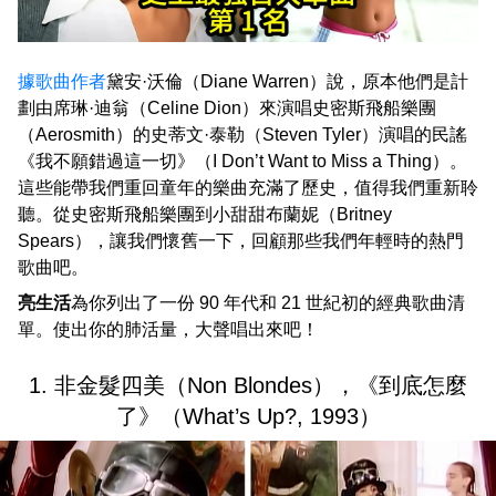
據歌曲作者
黛安·沃倫（Diane Warren）說，原本他們是計
劃由席琳·迪翁（Celine Dion）來演唱史密斯飛船樂團
（Aerosmith）的史蒂文·泰勒（Steven Tyler）演唱的民謠
《我不願錯過這一切》（I Don’t Want to Miss a Thing）。
這些能帶我們重回童年的樂曲充滿了歷史，值得我們重新聆
聽。從史密斯飛船樂團到小甜甜布蘭妮（Britney
Spears），讓我們懷舊一下，回顧那些我們年輕時的熱門
歌曲吧。
亮生活
為你列出了一份 90 年代和 21 世紀初的經典歌曲清
單。使出你的肺活量，大聲唱出來吧！
1. 非金髮四美（Non Blondes），《到底怎麼
了》（What’s Up?, 1993）