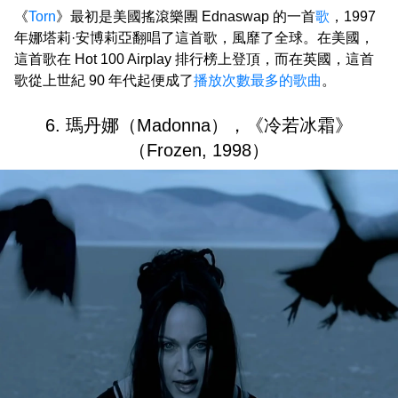
《
Torn
》最初是美國搖滾樂團 Ednaswap 的一首
歌
，1997
年娜塔莉·安博莉亞翻唱了這首歌，風靡了全球。在美國，
這首歌在 Hot 100 Airplay 排行榜上登頂，而在英國，這首
歌從上世紀 90 年代起便成了
播放次數最多的歌曲
。
6. 瑪丹娜（Madonna），《冷若冰霜》
（Frozen, 1998）