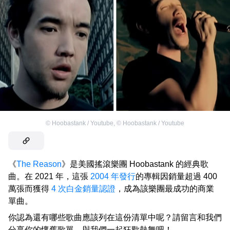
©
Hoobastank / Youtube
,
©
Hoobastank / Youtube
《
The Reason
》是美國搖滾樂團 Hoobastank 的經典歌
曲。在 2021 年，這張
2004 年發行
的專輯因銷量超過 400
萬張而獲得
4 次白金銷量認證
，成為該樂團最成功的商業
單曲。
你認為還有哪些歌曲應該列在這份清單中呢？請留言和我們
分享你的懷舊歌單，與我們一起狂歡熱舞吧！