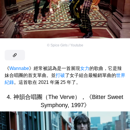
©
Spice Girls / Youtube
《
Wannabe
》經常被認為是一首展現
女力
的歌曲，它是辣
妹合唱團的首支單曲。並
打破
了女子組合最暢銷單曲的
世界
紀錄
。這首歌在 2021 年滿 25 年了。
4. 神韻合唱團（The Verve），《Bitter Sweet
Symphony, 1997》