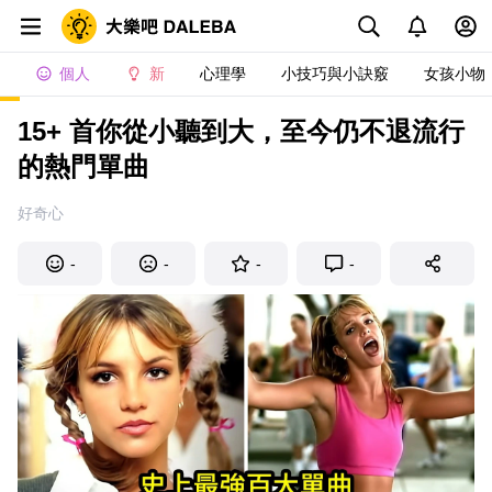
個人
新
心理學
小技巧與小訣竅
女孩小物
15+ 首你從小聽到大，至今仍不退流行
的熱門單曲
好奇心
-
-
-
-