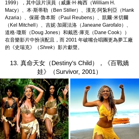
1999），其中該片演員（威廉·H·梅西（William H.
Macy）、本·斯蒂勒（Ben Stiller）、漢克·阿紮利亞（Hank
Azaria）、保羅·魯本斯（Paul Reubens）、凱爾·米切爾
（Kel Mitchell）、吉妮·加羅法洛（Janeane Garofalo）、
道格·瓊斯（Doug Jones）和戴恩·庫克（Dane Cook））
在音樂影片中扮演配且，而 2001 年破嘴合唱團更為夢工廠
的《史瑞克》（
Shrek
）影片獻聲。
13. 真命天女（Destiny’s Child），《百戰嬌
娃》（Survivor, 2001）