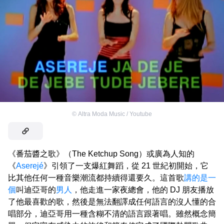
©
Altra Moda Music / Youtube
《番茄醬之歌》（The Ketchup Song）或廣為人知的
《
Aserejé
》引領了一支爆紅舞蹈，從 21 世紀初開始，它
比其他任何一種音樂潮流都持續得還要久。這首歌
講的是一
個
叫迪亞哥的
男人
，他走進一家夜總會，他的 DJ 朋友播放
了他最喜歡的歌，然後是無法翻譯成任何語言的沒人懂的合
唱部分，迪亞哥用一種含糊不清的語言跟著唱。雖然概念簡