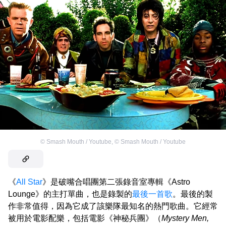
©
Smash Mouth / Youtube
,
©
Smash Mouth / Youtube
《
All Star
》是破嘴合唱團第二張錄音室專輯《Astro
Lounge》的主打單曲，也是錄製的
最後一首歌
。最後的製
作非常值得，因為它成了該樂隊最知名的熱門歌曲。它經常
被用於電影配樂，包括電影《神秘兵團》（
Mystery Men,