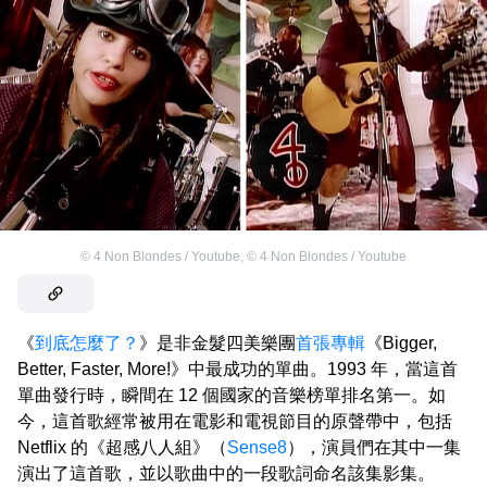
©
4 Non Blondes / Youtube
,
©
4 Non Blondes / Youtube
《
到底怎麼了？
》是非金髮四美樂團
首張專輯
《Bigger,
Better, Faster, More!》中最成功的單曲。1993 年，當這首
單曲發行時，瞬間在 12 個國家的音樂榜單排名第一。如
今，這首歌經常被用在電影和電視節目的原聲帶中，包括
Netflix 的《超感八人組》（
Sense8
），演員們在其中一集
演出了這首歌，並以歌曲中的一段歌詞命名該集影集。