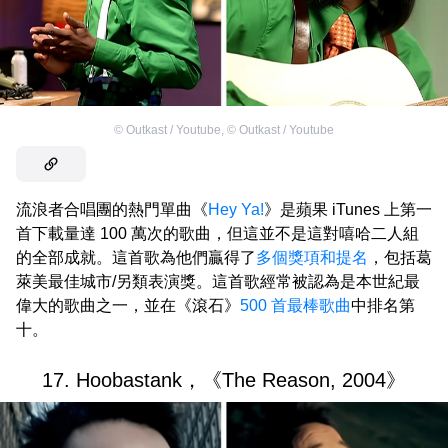
©
Outkast / Youtube
,
©
Outkast / Youtube
流浪者合唱團的熱門單曲《
Hey Ya!
》是蘋果 iTunes 上第一
首下載量達 100 萬次的歌曲，但這並不是這對嘻哈二人組
的全部成就。這首歌為他們贏得了
多個獎項和提名
，包括葛
萊美最佳城市/另類表演獎。這首歌經常被認為是本世紀最
偉大的歌曲之一，並在《滾石》
500 首最棒歌曲
中排名第
十。
17. Hoobastank，《The Reason, 2004》