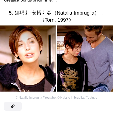
Greatest Songs of All Time）。
5. 娜塔莉·安博莉亞（Natalia Imbruglia），
《Torn, 1997》
©
Natalie Imbruglia / Youtube
,
©
Natalie Imbruglia / Youtube