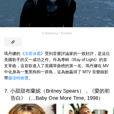
©
Madonna / Youtube
瑪丹娜的《
冷若冰霜
》受到音樂評論家的一致好評，是這位
美國歌手的又一成功之作。作為專輯《Ray of Light》的首
支單曲，這首歌進入了英國單曲榜的第一名。瑪丹娜在 MV
中化身為一隻黑狗和一群鳥，這為她贏得了 MTV 音樂錄影
帶
最佳特效獎
。
7. 小甜甜布蘭妮（Britney Spears），《愛的初
告白》（...Baby One More Time, 1998）