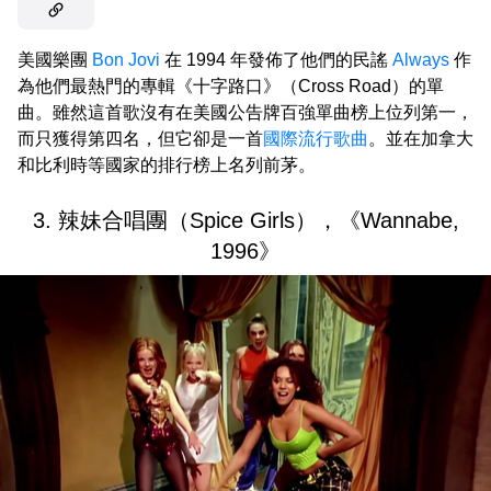
美國樂團
Bon Jovi
在 1994 年發佈了他們的民謠
Always
作
為他們最熱門的專輯《十字路口》（Cross Road）的單
曲。雖然這首歌沒有在美國公告牌百強單曲榜上位列第一，
而只獲得第四名，但它卻是一首
國際流行歌曲
。並在加拿大
和比利時等國家的排行榜上名列前茅。
3. 辣妹合唱團（Spice Girls），《Wannabe,
1996》