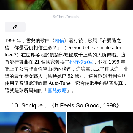
©
Cher / Youtube
1998 年，雪兒的歌曲《
相信
》發行後，歌詞「在愛過之
後，你是否仍相信生命？」（Do you believe in life after
love?）在世界各地的俱樂部裡被成千上萬的人所傳唱。這
首流行舞曲在 21 個國家獲得了
排行榜冠軍
，並在 1999 年
登上了公告牌百強單曲榜的榜首，這讓雪兒成了達成這一壯
舉的最年長女藝人（當時她已 52 歲）。這首歌還開創性地
使用了音訊處理軟體 Auto-Tune，它會使歌手的聲音失真，
這就是眾所周知的「
雪兒效應
」。
10. Sonique，《It Feels So Good, 1998》