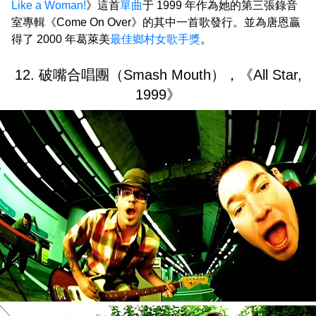
Like a Woman!
》這首
單曲
于 1999 年作為她的第三張錄音
室專輯《Come On Over》的其中一首歌發行。並為唐恩贏
得了 2000 年葛萊美
最佳鄉村女歌手獎
。
12. 破嘴合唱團（Smash Mouth），《All Star,
1999》