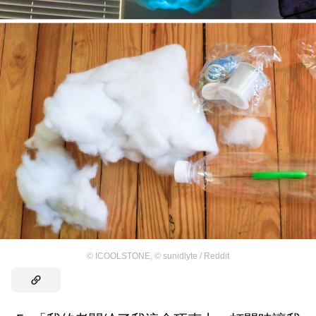
©
ICOOLSTONE
,
©
sunidlyte / Reddit