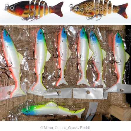
©
Mirror
,
©
Less_Grass / Reddit