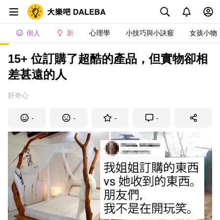
個人
新
心理學
小技巧與小訣竅
女孩小物
15+ 位訂購了超酷的產品，但實物卻相
差甚遠的人
好奇心
-
-
-
-