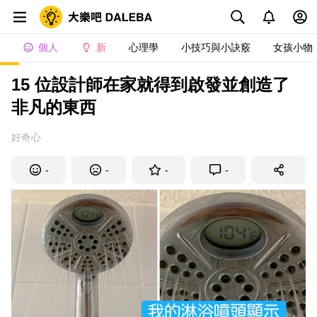
個人
新
心理學
小技巧與小訣竅
女孩小物
15 位設計師在家就得到啟發並創造了
非凡的東西
好奇心
-
-
-
-