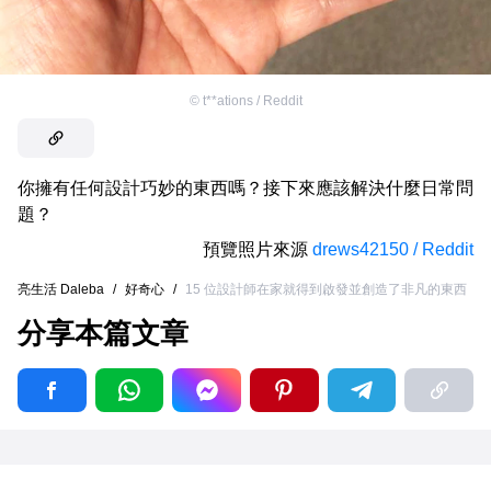
©
t**ations / Reddit
你擁有任何設計巧妙的東西嗎？接下來應該解決什麼日常問
題？
預覽照片來源
drews42150 / Reddit
亮生活 Daleba
/
好奇心
/
15 位設計師在家就得到啟發並創造了非凡的東西
分享本篇文章