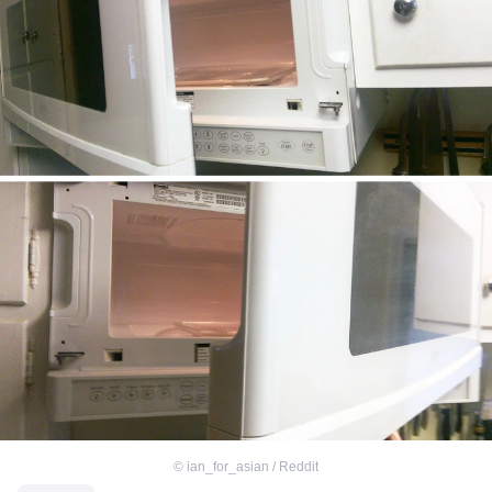
©
ian_for_asian / Reddit