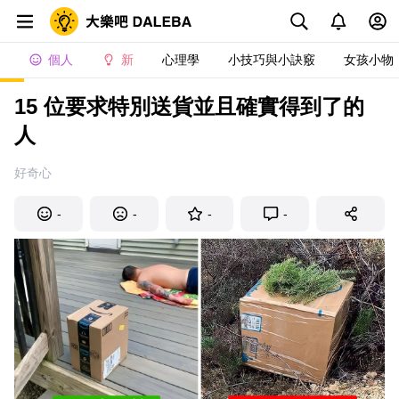
個人
新
心理學
小技巧與小訣竅
女孩小物
15 位要求特別送貨並且確實得到了的
人
好奇心
-
-
-
-