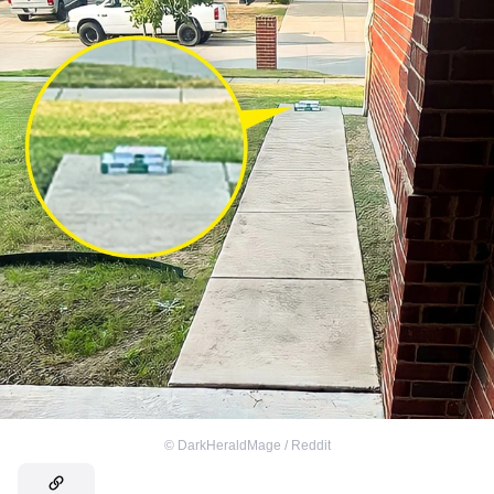
©
DarkHeraldMage / Reddit