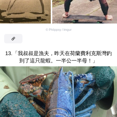
©
Phlippsy / Imgur
13.「我叔叔是漁夫，昨天在荷蘭費利克斯灣釣
到了這只龍蝦。一半公一半母！」