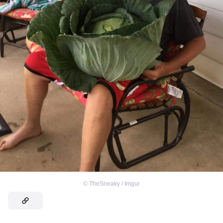
©
TheSneaky / Imgur