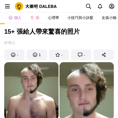
個人
新
心理學
小技巧與小訣竅
女孩小物
15+ 張給人帶來驚喜的照片
好奇心
-
1
-
-