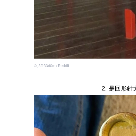
©
j3ffr33d0m / Reddit
2. 是回形