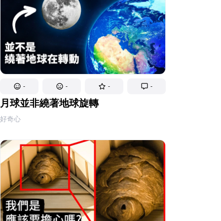
-
-
-
-
月球並非繞著地球旋轉
好奇心