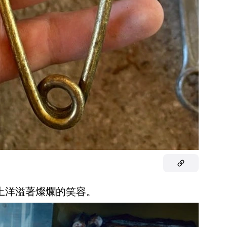
臉上洋溢著燦爛的笑容。