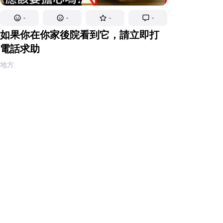
-
-
-
-
如果你在你家後院看到它，請立即打
電話求助
地方