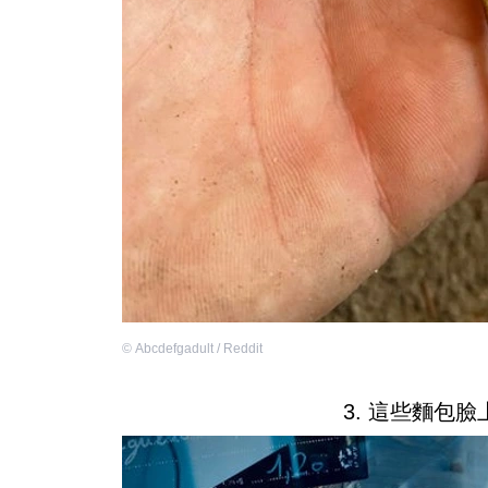
©
Abcdefgadult / Reddit
3. 這些麵包