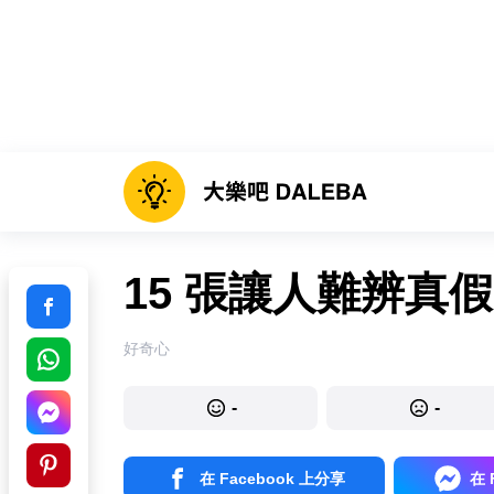
15 張讓人難辨真
好奇心
-
-
在 Facebook 上分享
在 