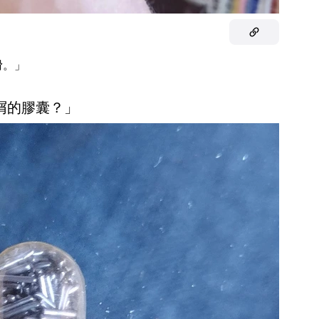
滑。」
屬屑的膠囊？」