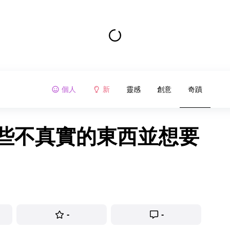
個人
新
靈感
創意
奇蹟
一些不真實的東西並想要
-
-