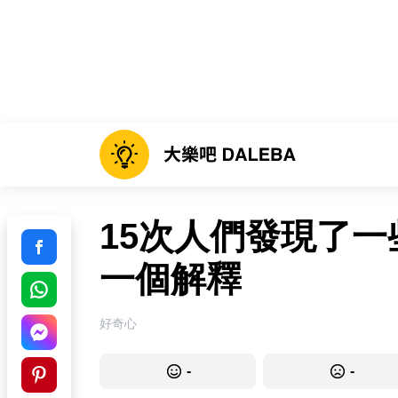
15次人們發現了
一個解釋
好奇心
-
-