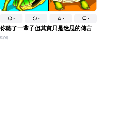
-
-
-
-
你聽了一輩子但其實只是迷思的傳言
動物