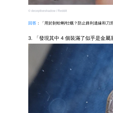
©
deceptiveshadow / Reddit
回答
：「用於剝蛤蜊/牡蠣？防止鋒利邊緣和刀
3. 「發現其中 4 個裝滿了似乎是金