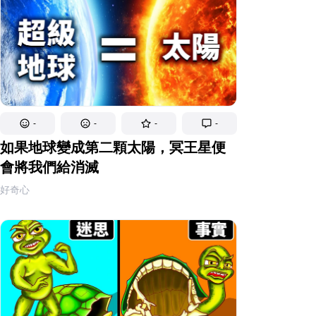
-
-
-
-
如果地球變成第二顆太陽，冥王星便
會將我們給消滅
好奇心