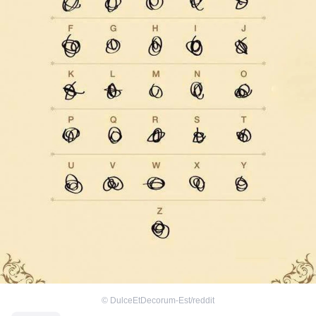
©
DulceEtDecorum-Est/reddit