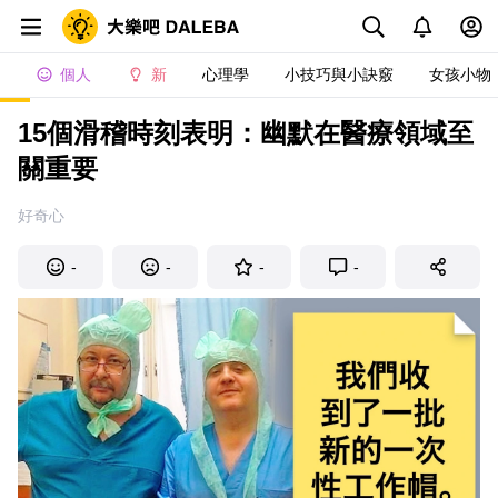
個人
新
心理學
小技巧與小訣竅
女孩小物
15個滑稽時刻表明：幽默在醫療領域至
關重要
好奇心
-
-
-
-