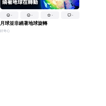
-
-
-
-
月球並非繞著地球旋轉
好奇心