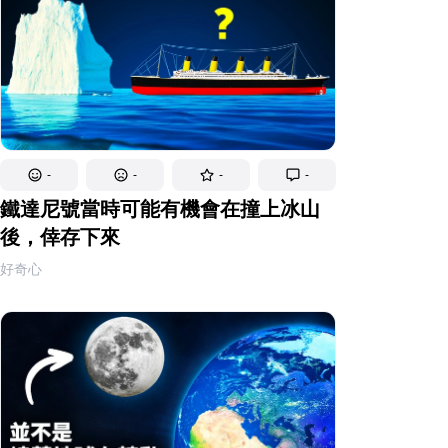
-
-
-
-
鐵達尼號當時可能有機會在撞上冰山
後，倖存下來
好奇心