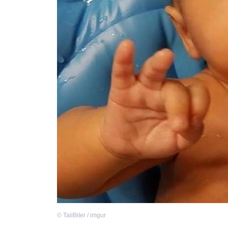
©
TailBiter / imgur