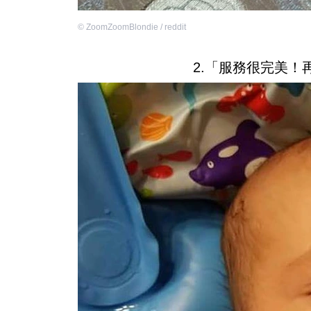
©
ZoomZoomBlondie / reddit
2.「服務很完美！