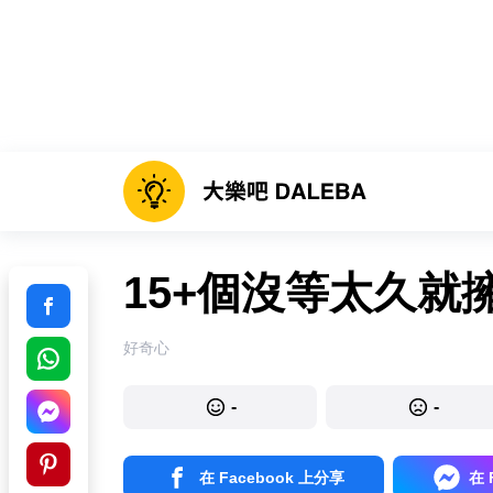
15+個沒等太久就
好奇心
-
-
在 Facebook 上分享
在 