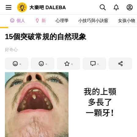
個人
新
心理學
小技巧與小訣竅
女孩小物
15個突破常規的自然現象
好奇心
-
-
-
-