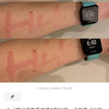
©
derpy_ninetales / Reddit