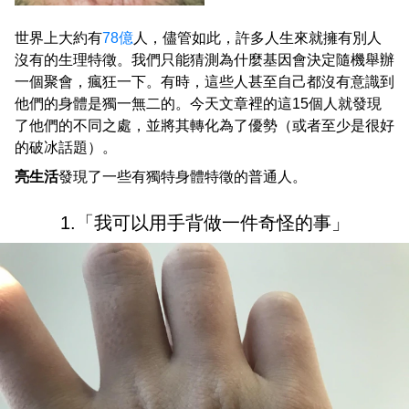
世界上大約有
78億
人，儘管如此，許多人生來就擁有別人
沒有的生理特徵。我們只能猜測為什麼基因會決定隨機舉辦
一個聚會，瘋狂一下。有時，這些人甚至自己都沒有意識到
他們的身體是獨一無二的。今天文章裡的這15個人就發現
了他們的不同之處，並將其轉化為了優勢（或者至少是很好
的破冰話題）。
亮生活
發現了一些有獨特身體特徵的普通人。
1.「我可以用手背做一件奇怪的事」