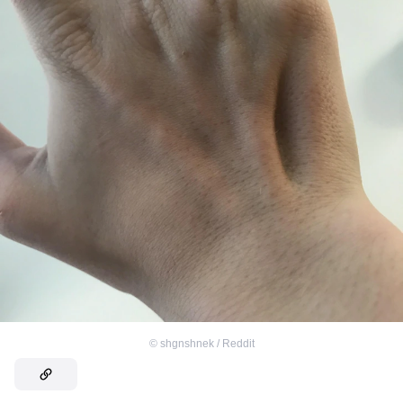
©
shgnshnek / Reddit