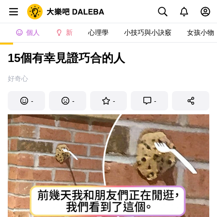
個人
新
心理學
小技巧與小訣竅
女孩小物
15個有幸見證巧合的人
好奇心
-
-
-
-