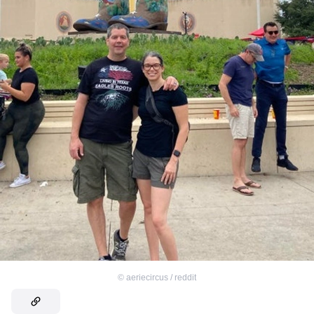
©
aeriecircus / reddit