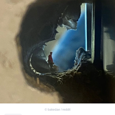
©
bakedae / reddit