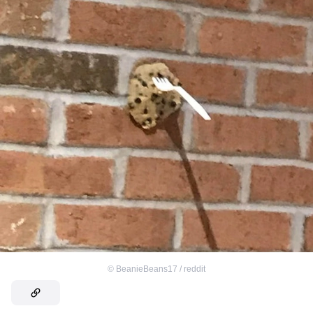
©
BeanieBeans17 / reddit