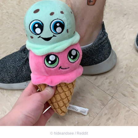
©
hideandsee / Reddit