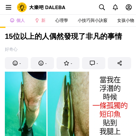
個人
新
心理學
小技巧與小訣竅
女孩小物
15位以上的人偶然發現了非凡的事情
好奇心
-
-
-
-