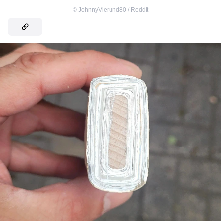
©
JohnnyVierund80 / Reddit