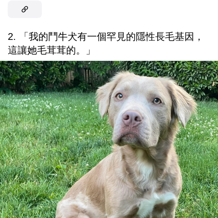
2. 「我的鬥牛犬有一個罕見的隱性長毛基因，
這讓她毛茸茸的。」