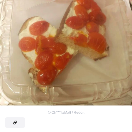
©
Oh***ItsMatt / Reddit