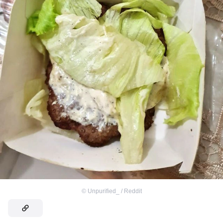
©
Unpurified_ / Reddit