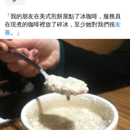
「我的朋友在美式煎餅屋點了冰咖啡，服務員
在現煮的咖啡裡放了碎冰，至少她對我們很
友
善
。」