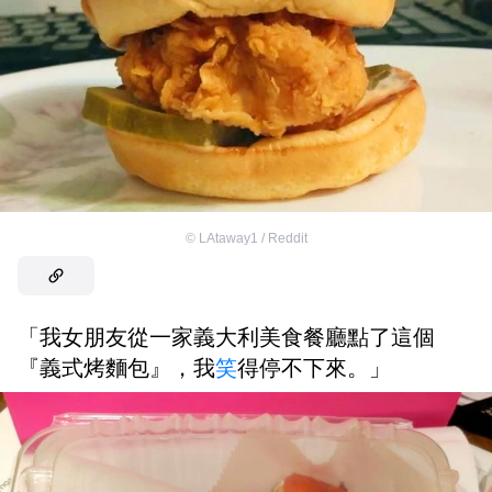
©
LAtaway1 / Reddit
「我女朋友從一家義大利美食餐廳點了這個
『義式烤麵包』，我
笑
得停不下來。」