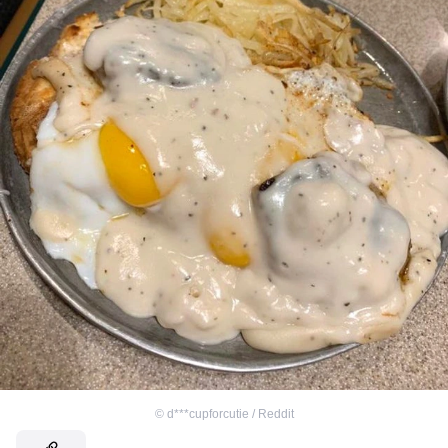
©
d***cupforcutie / Reddit