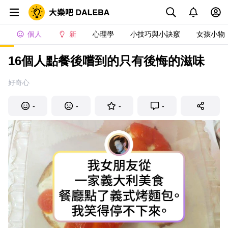
個人
新
心理學
小技巧與小訣竅
女孩小物
16個人點餐後嚐到的只有後悔的滋味
好奇心
-
-
-
-