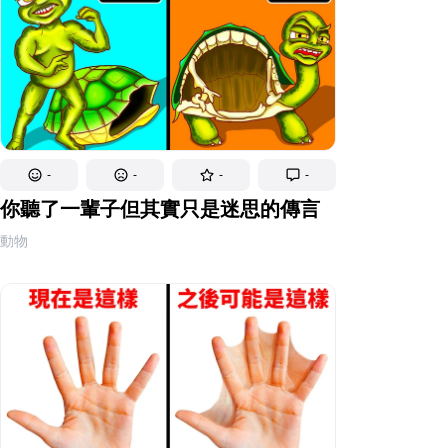
-
-
-
-
你聽了一輩子但其實只是迷思的傳言
動物