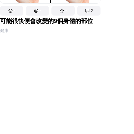
-
-
-
2
可能很快便會改變的9個身體的部位
健康