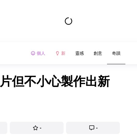
個人
新
靈感
創意
奇蹟
照片但不小心製作出新
-
-