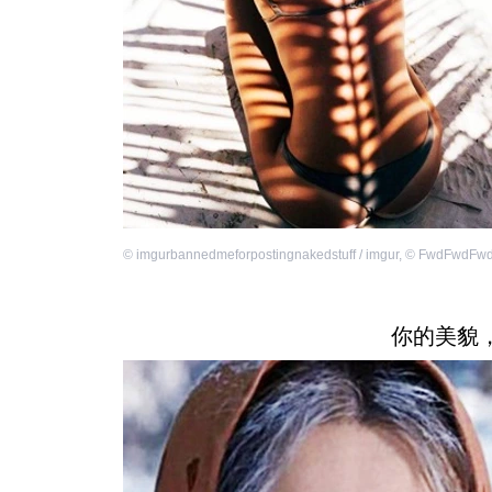
©
imgurbannedmeforpostingnakedstuff / imgur
,
©
FwdFwdFwdF
你的美貌