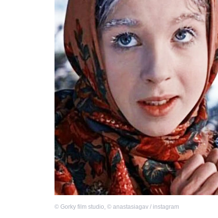
©
Gorky film studio
,
©
anastasiagav / instagram