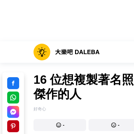
16 位想複製著名
傑作的人
好奇心
-
-