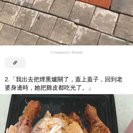
©
realsomo / Reddit
2.「我出去把煙熏爐關了，蓋上蓋子，回到老
婆身邊時，她把雞皮都吃光了。」