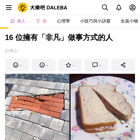
個人
新
心理學
小技巧與小訣竅
女孩小物
16 位擁有「非凡」做事方式的人
好奇心
-
-
-
-