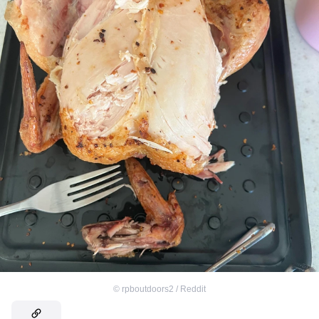
©
rpboutdoors2 / Reddit