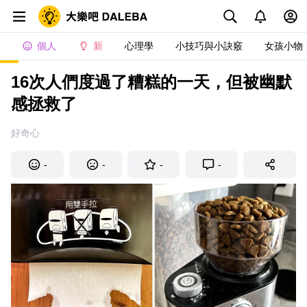
個人
新
心理學
小技巧與小訣竅
女孩小物
16次人們度過了糟糕的一天，但被幽默
感拯救了
好奇心
-
-
-
-