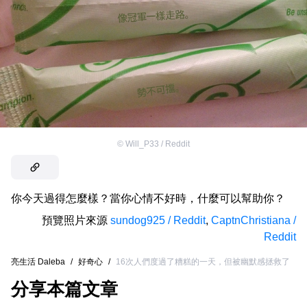
©
Will_P33 / Reddit
你今天過得怎麼樣？當你心情不好時，什麼可以幫助你？
預覽照片來源
sundog925 / Reddit
,
CaptnChristiana /
Reddit
亮生活 Daleba
/
好奇心
/
16次人們度過了糟糕的一天，但被幽默感拯救了
分享本篇文章