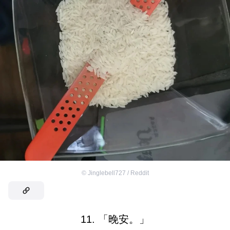
©
Jinglebell727 / Reddit
11. 「晚安。」