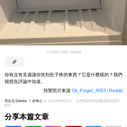
©
FaRO-1990 / Reddit
你有沒有見過讓你笑到肚子疼的東西？它是什麼樣的？我們
很想在評論中知道。
預覽照片來源
Ok_Finger_4553 / Reddit
亮生活 Daleba
/
好奇心
/
16張神奇的照片，它們能讓我們从皺眉頭到眉开
眼笑
分享本篇文章