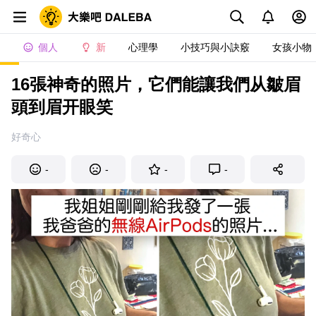
個人
新
心理學
小技巧與小訣竅
女孩小物
16張神奇的照片，它們能讓我們从皺眉
頭到眉开眼笑
好奇心
-
-
-
-