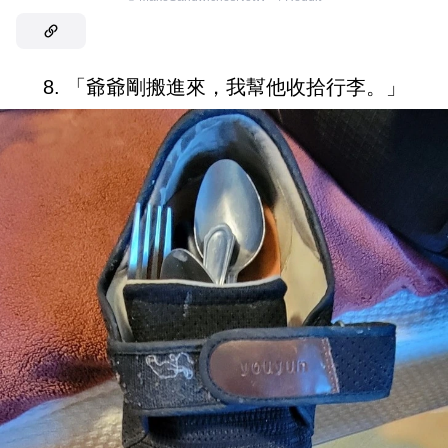
8. 「爺爺剛搬進來，我幫他收拾行李。」