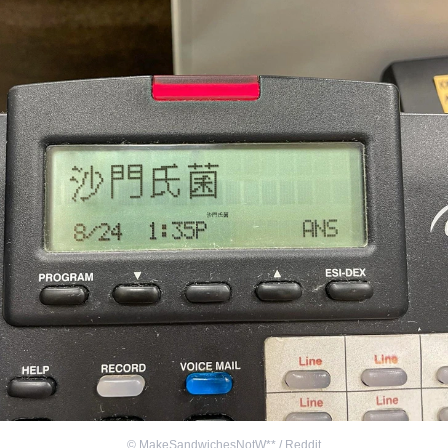
©
MakeSandwichesNotW** / Reddit