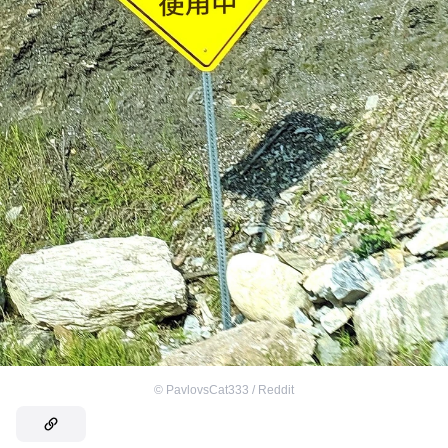
©
PavlovsCat333 / Reddit