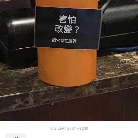
©
BlueAnt873 / Reddit