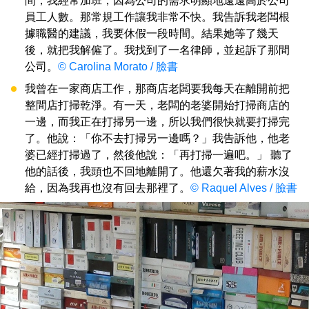
間，我經常加班，因為公司的需求明顯地遠遠高於公司
員工人數。那常規工作讓我非常不快。我告訴我老闆根
據職醫的建議，我要休假一段時間。結果她等了幾天
後，就把我解僱了。我找到了一名律師，並起訴了那間
公司。
© Carolina Morato / 臉書
我曾在一家商店工作，那商店老闆要我每天在離開前把
整間店打掃乾淨。有一天，老闆的老婆開始打掃商店的
一邊，而我正在打掃另一邊，所以我們很快就要打掃完
了。他說：「你不去打掃另一邊嗎？」我告訴他，他老
婆已經打掃過了，然後他說：「再打掃一遍吧。」 聽了
他的話後，我頭也不回地離開了。他還欠著我的薪水沒
給，因為我再也沒有回去那裡了。
© Raquel Alves / 臉書