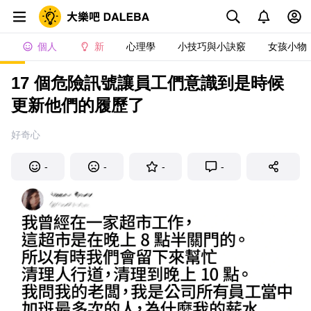
個人
新
心理學
小技巧與小訣竅
女孩小物
17 個危險訊號讓員工們意識到是時候
更新他們的履歷了
好奇心
-
-
-
-