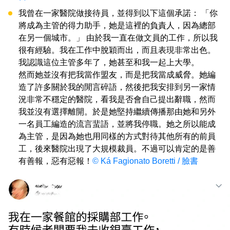
我曾在一家醫院做接待員，並得到以下這個承諾： 「你
將成為主管的得力助手，她是這裡的負責人，因為總部
在另一個城市。」 由於我一直在做文員的工作，所以我
很有經驗。我在工作中脫穎而出，而且表現非常出色。
我認識這位主管多年了，她甚至和我一起上大學。
然而她並沒有把我當作盟友，而是把我當成威脅。她編
造了許多關於我的閒言碎語，然後把我安排到另一家情
況非常不穩定的醫院，看我是否會自己提出辭職，然而
我並沒有選擇離開。於是她堅持繼續傳播那由她和另外
一名員工編造的流言蜚語，並將我停職。她之所以能成
為主管，是因為她也用同樣的方式對待其他所有的前員
工，後來醫院出現了大規模裁員。不過可以肯定的是善
有善報，惡有惡報！
© Ká Fagionato Boretti / 臉書