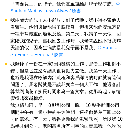
「需要員工」的牌子。他們甚至還給那牌子壓了膜。
©
Suelem Martins Lessa Alves / 臉書
我兩歲大的兒子人不舒服，到了傍晚，我不得不帶他去
看醫生。他們懷疑他得了腦膜炎，但後來他們發現這是
一種非常嚴重的過敏反應。第二天，我請了一天假，回
家陪我的兒子。當我回去工作時，我老闆說她不批我昨
天請的假，因為生病的是我兒子而不是我。
© Sandra
Sa Ferreira Ferreira / 臉書
我辭掉了一份在一家行銷機構的工作，那份工作相對不
錯，但是它並沒有讓我很有動力去做。我第一天工作，
也就是我還在瞭解內部流程和客戶詳情的時候就有這個
問題了。我老闆就是不讓我獨自一個人工作，他還會計
算我到底花了多長時間來寫一篇文章。從那時起，事情
變得越來越糟糕。
我無償加班，早上 8 點到公司，晚上 10 點半離開公司，
期間中午有一個小時的午休時間，這樣做是為了跟上公
司的需求。有一天，我得更新我的駕駛執照，所以我 10
點半才到公司。老闆當著所有同事的面責罵我，他說他