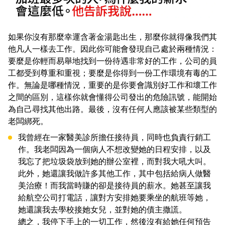
如果你沒有那麼幸運含著金湯匙出生，那麼你就得像我們其
他凡人一樣去工作。因此你可能會發現自己處於兩種情況：
要麼是你輕而易舉地找到一份待遇非常好的工作，公司的員
工都受到尊重和重視；要麼是你得到一份工作環境有毒的工
作。無論是哪種情況，重要的是你要會識別好工作和壞工作
之間的區別，這樣你就會懂得公司發出的危險訊號，能開始
為自己尋找其他出路。最後，沒有任何人應該被某些類型的
老闆綁死。
我曾經在一家醫美診所擔任接待員，同時也負責行銷工
作。我老闆因為一個病人不想改變她的日程安排，以及
我忘了把垃圾袋放到她的辦公室裡，而對我大吼大叫。
此外，她還讓我做許多其他工作，其中包括給病人做醫
美治療！而我當時賺的卻是接待員的薪水。她甚至讓我
給航空公司打電話，讓對方安排她要乘坐的航班等她，
她還讓我去學校接她女兒，並對她的債主撒謊。
總之，我停下手上的一切工作，然後沒有給她任何預告