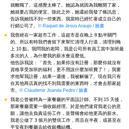
就離職了。這感覺太棒了。她認為就因為我離開了家，
她就要占我的便宜。除此之外，她還給我發了條訊息，
告訴我她找不到一些東西。我當時已經忙著成立自己的
行銷公司了。
© Raquel de Jesus Araujo / 臉書
我曾經在一家超市工作，這超市是在晚上 8 點半關門
的。所以有時我們會留下來幫忙清理人行道，清理到晚
上 10 點。我問我的老闆，我是公司所有員工當中加班最
多次的人，為什麼我的薪水會這麼低。
他告訴我說：「首先，如果你沒有註冊，那麼你就沒有
資格享受加班的福利，更不用說什麼加班費了！」我要
求他幫我註冊，結果一週後，我被解僱了。現在我只有
在其他商店真的找不到我需要的東西時，才會去那家超
市。
© Claudemir Joanita Pedro / 臉書
我老公曾被聘為一家餐廳的平面設計師。不到 15 天後，
那家餐廳需要一個收銀經理。於是他們違背我老公的意
願，讓他去負責這份工作，並聲稱會給他更高的薪水。
我老公做了 3 個月的雙倍工作，而且在半夜，或甚至在
平安夜到餐廳去給收銀機結機。