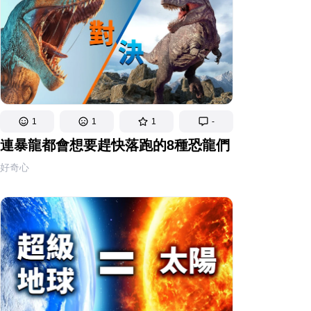
1
1
1
-
連暴龍都會想要趕快落跑的8種恐龍們
好奇心