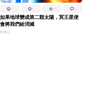
-
-
-
-
如果地球變成第二顆太陽，冥王星便
會將我們給消滅
好奇心