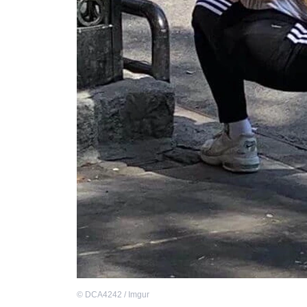
©
DCA4242 / Imgur