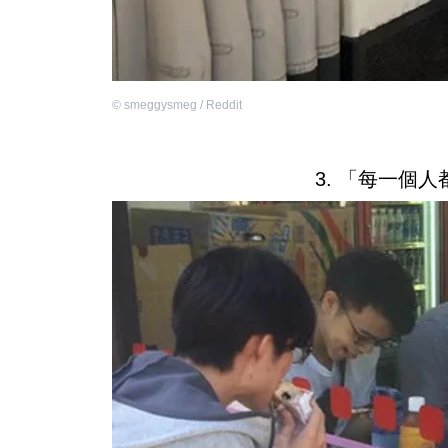
©
smeggysmeg / Reddit
3. 「每一個