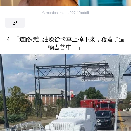
©
meatballmania007 / Reddit
4. 「道路標記油漆從卡車上掉下來，覆蓋了這
輛吉普車。」