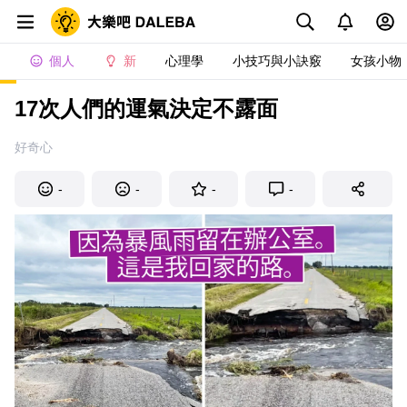
個人
新
心理學
小技巧與小訣竅
女孩小物
17次人們的運氣決定不露面
好奇心
-
-
-
-