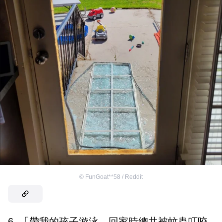
©
FunGoat**58 / Reddit
6. 「帶我的孩子游泳，回家時總共被蚊蟲叮咬