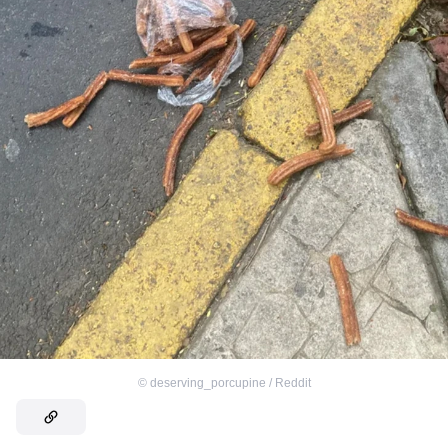
©
deserving_porcupine / Reddit