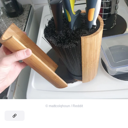
©
mattcolqhoun / Reddit