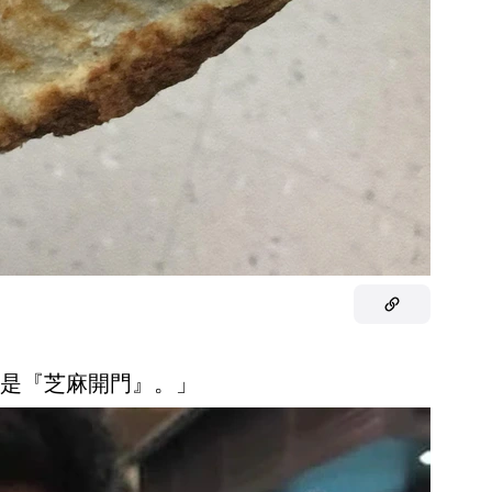
密碼是『芝麻開門』。」