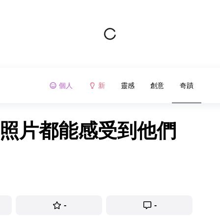
個人
新
靈感
創意
奇蹟
過照片都能感受到他們
-
-