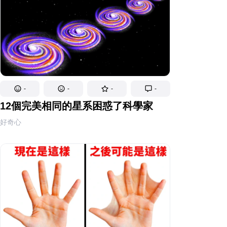
-
-
-
-
12個完美相同的星系困惑了科學家
好奇心