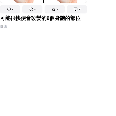
-
-
-
2
可能很快便會改變的9個身體的部位
健康