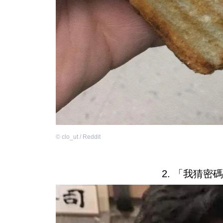
©
clo_ut / Reddit
2. 「我猜