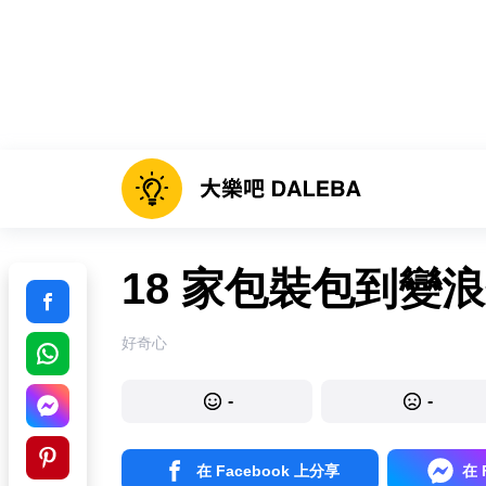
18 家包裝包到變
好奇心
-
-
在 Facebook 上分享
在 