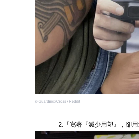
©
GuardingxCross / Reddit
2.「寫著『減少用塑』，卻