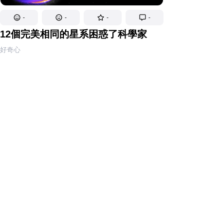
-
-
-
-
12個完美相同的星系困惑了科學家
好奇心