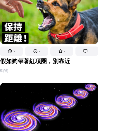
2
-
-
1
假如狗帶著紅項圈，別靠近
動物