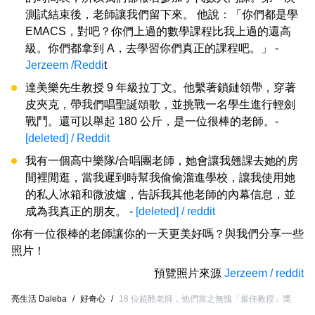
測試結束後，老師讓我們留下來。 他說：「你們都是學
EMACS，對吧？你們上過的數學課程比我上過的還高
級。你們都拿到 A，去學習你們真正的課程吧。」 -
Jerzeem /Reddi
t
達美樂先生教授 9 年級拉丁文。他繫著鎖鏈領帶，穿著
皮夾克，帶我們唱聖誕頌歌，並挑戰一名學生進行輕劍
戰鬥。還可以舉起 180 公斤，是一位很棒的老師。-
[deleted] / Reddit
我有一個高中樂隊/合唱團老師，她會讓我翹課去她的房
間裡閒逛，當我遲到時幫我偷偷溜進學校，讓我使用她
的私人冰箱和微波爐，告訴我其他老師的內幕信息，並
成為我真正的朋友。 -
[deleted] / reddit
你有一位很棒的老師讓你的一天更美好嗎？與我們分享一些
照片！
預覽照片來源
Jerzeem / reddit
亮生活 Daleba
/
好奇心
/
18 位超酷老師，他們當之無愧「最佳教授」獎