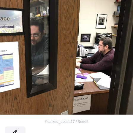
©
baked_potato17 / Reddit