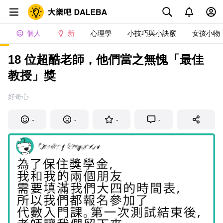
個人
新
心理學
小技巧與小訣竅
女孩小物
18 位超酷老師，他們當之無愧「最佳
教授」獎
好奇心
-
-
-
-