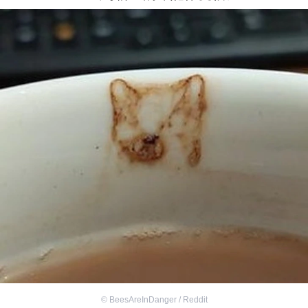
©
BeesAreInDanger / Reddit