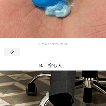
©
DetailFactory / Reddit
8.「空心人」