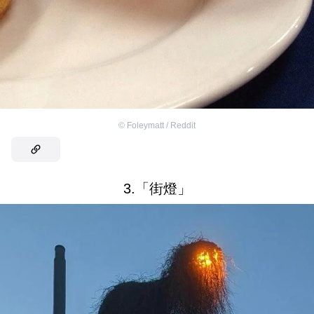
©
Foleymatt / Reddit
3.「街燈」