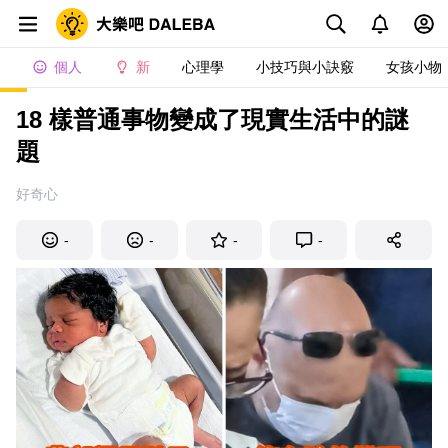
個人
新
心理學
小技巧與小訣竅
女孩小物
18 樣普通事物變成了現實生活中的謎
題
好奇心
-
-
-
-