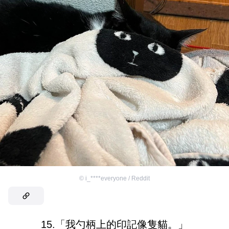
©
i_****everyone / Reddit
15.「我勺柄上的印記像隻貓。」