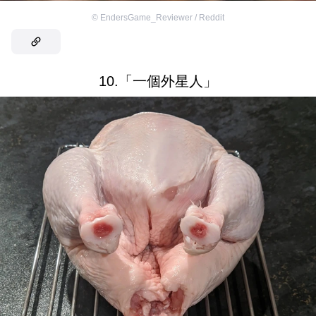
©
EndersGame_Reviewer / Reddit
10.「一個外星人」