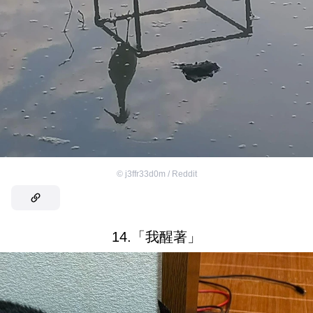
©
j3ffr33d0m / Reddit
14.「我醒著」