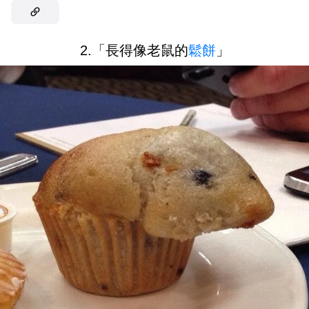
2.「長得像老鼠的
鬆餅
」