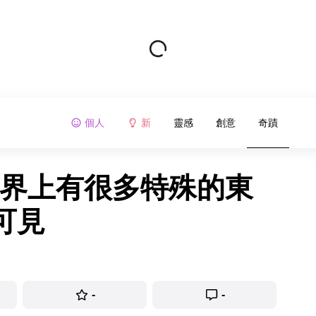
個人
新
靈感
創意
奇蹟
世界上有很多特殊的東
可見
-
-