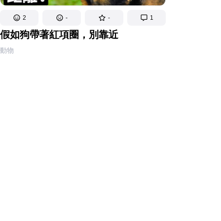
2
-
-
1
假如狗帶著紅項圈，別靠近
動物