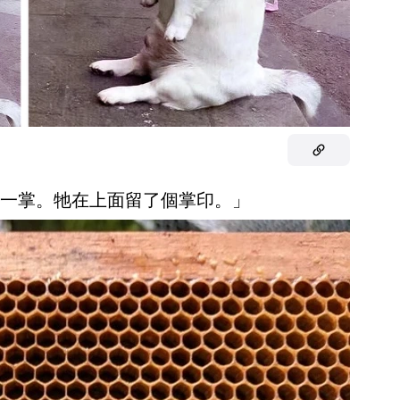
打了一掌。牠在上面留了個掌印。」