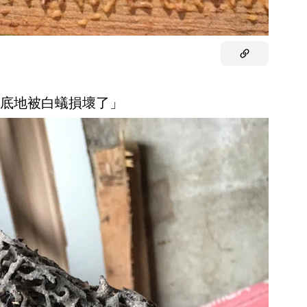
書澈底地被白蟻損壞了」