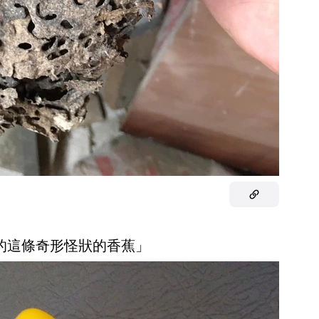
現的這條奇形怪狀的香蕉」