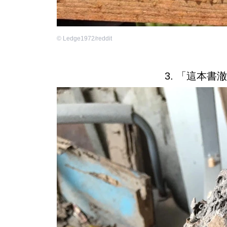
©
Ledge1972/reddit
3. 「這本