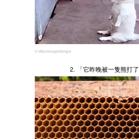
©
littlechinagirll/imgur
2. 「它昨晚被一隻熊