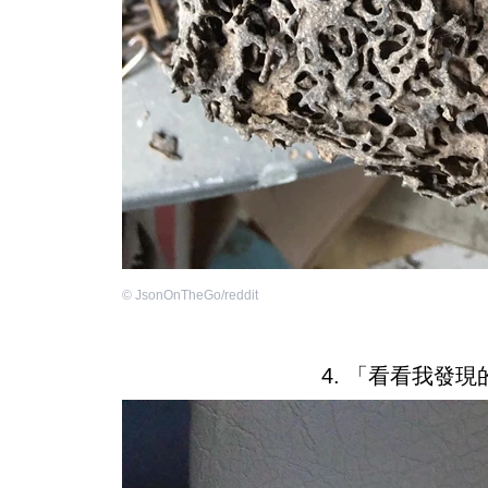
©
JsonOnTheGo/reddit
4. 「看看我發