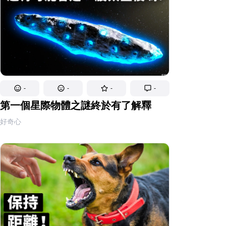
-
-
-
-
第一個星際物體之謎終於有了解釋
好奇心