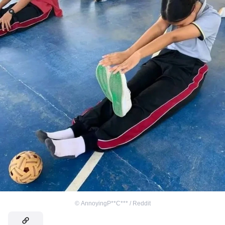
©
AnnoyingP**C*** / Reddit