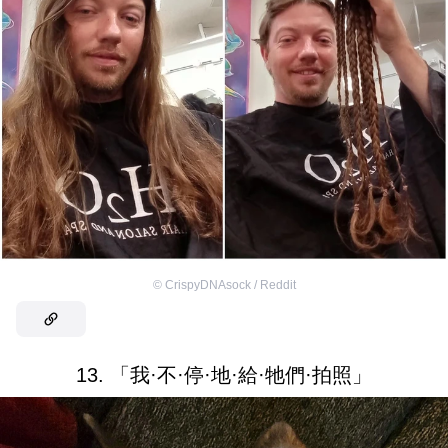
©
CrispyDNAsock / Reddit
13. 「我·不·停·地·給·牠們·拍照」