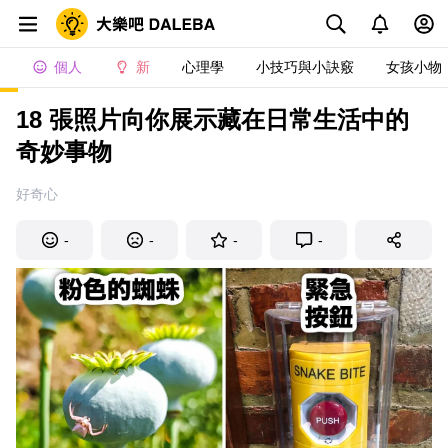
個人
新
心理學
小技巧與小訣竅
女孩小物
18 張照片向你展示藏在日常生活中的
奇妙事物
好奇心
-
-
-
-