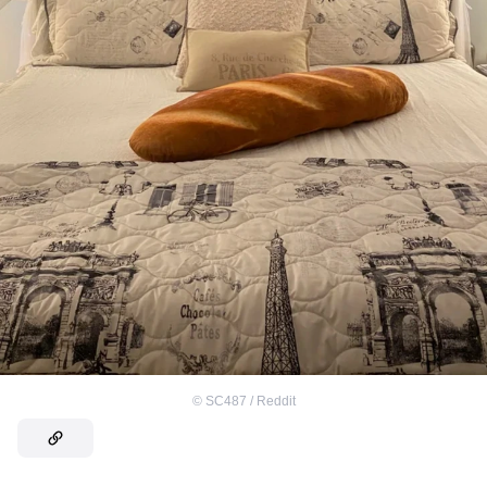
©
SC487 / Reddit