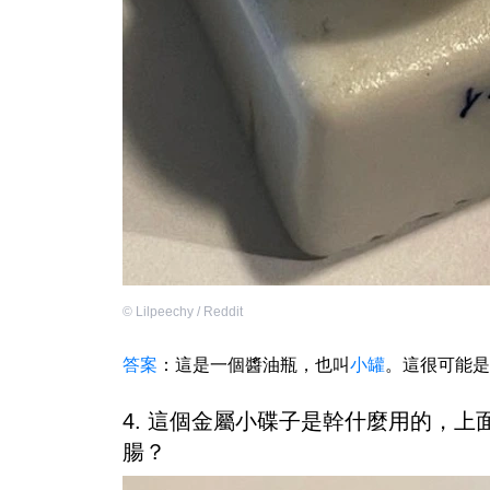
©
Lilpeechy / Reddit
答案
：這是一個醬油瓶，也叫
小罐
。這很可能是
4. 這個金屬小碟子是幹什麼用的，
腸？