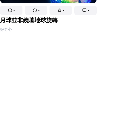
-
-
-
-
月球並非繞著地球旋轉
好奇心