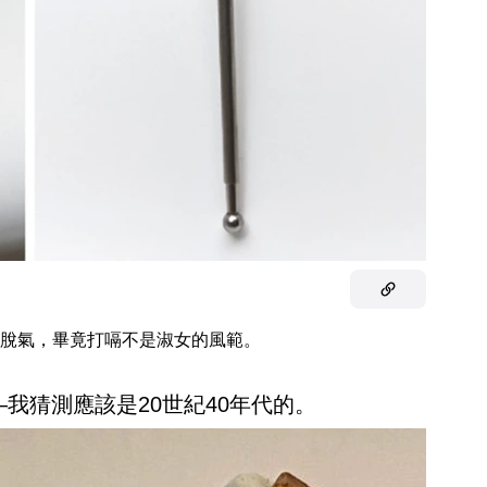
脫氣，畢竟打嗝不是淑女的風範。
—我猜測應該是20世紀40年代的。