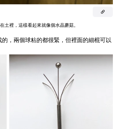
在土裡，這樣看起來就像個水晶蘑菇。
製成的，兩個球粘的都很緊，但裡面的細棍可以