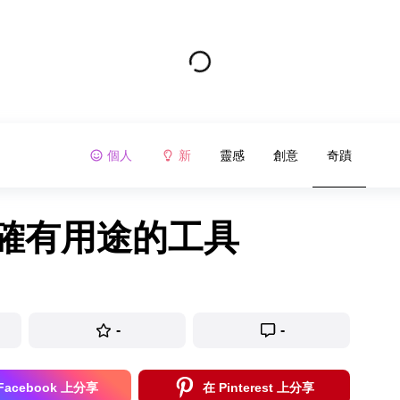
個人
新
靈感
創意
奇蹟
卻確有用途的工具
-
-
Facebook 上分享
在 Pinterest 上分享