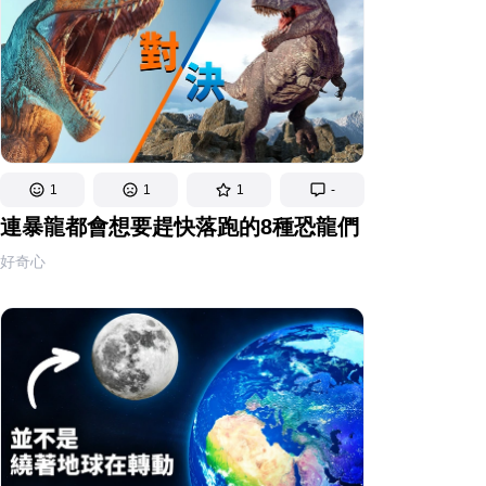
1
1
1
-
連暴龍都會想要趕快落跑的8種恐龍們
好奇心