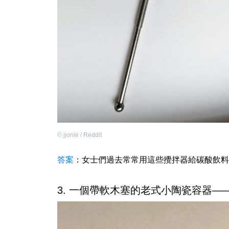
©
jjonie / Reddit
答案
：女士們過去常常用這些攪拌器給碳酸飲料
3. 一個帶軟木塞的老式小陶瓷容器—