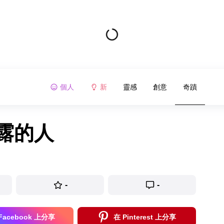
個人
新
靈感
創意
奇蹟
露的人
-
-
Facebook 上分享
在 Pinterest 上分享