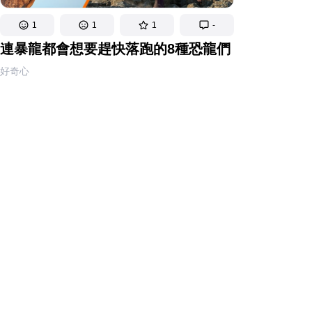
1
1
1
-
連暴龍都會想要趕快落跑的8種恐龍們
好奇心