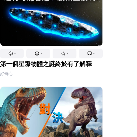
-
-
-
-
第一個星際物體之謎終於有了解釋
好奇心