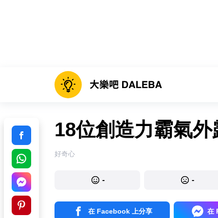
18位創造力霸氣外
好奇心
-
-
在 Facebook 上分享
在 