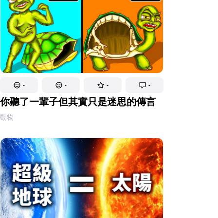
-
-
-
-
你聽了一輩子但其實只是迷思的傳言
動物