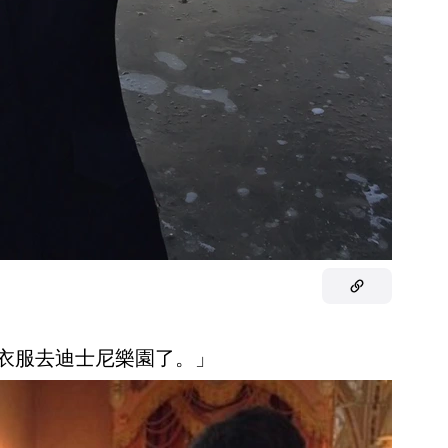
穿錯衣服去迪士尼樂園了。」