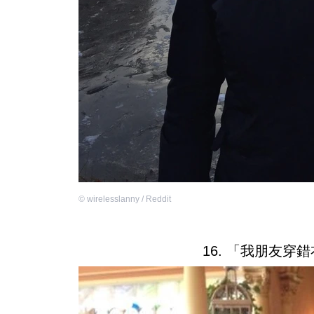
©
wirelesslanny / Reddit
16. 「我朋友