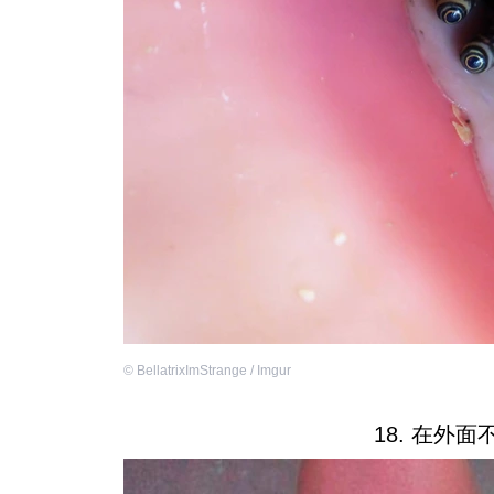
©
BellatrixImStrange / Imgur
18. 在外