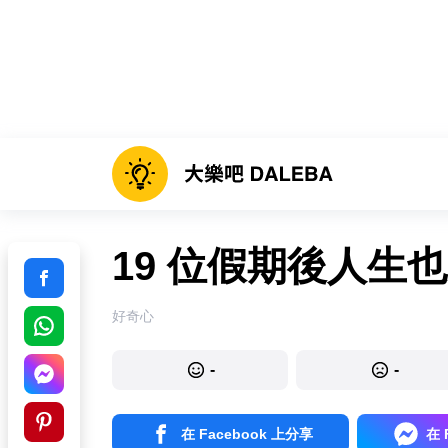
19 位假期後人生
好奇心
-
-
在 Facebook 上分享
在 