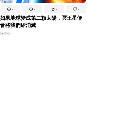
-
-
-
-
如果地球變成第二顆太陽，冥王星便
會將我們給消滅
好奇心