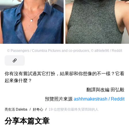
©
Passengers / Columbia Pictures and co-producers
,
©
athlete96 / Reddit
你有沒有嘗試過其它打扮，結果卻和你想像的不一樣？它看
起來像什麼？
翻譯與改編
田弘毅
預覽照片來源
ashhmakestrash / Reddit
亮生活 Daleba
/
好奇心
/
19 位想變美但最终失望而歸的人
分享本篇文章