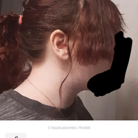
©
blackcatzombs / Reddit