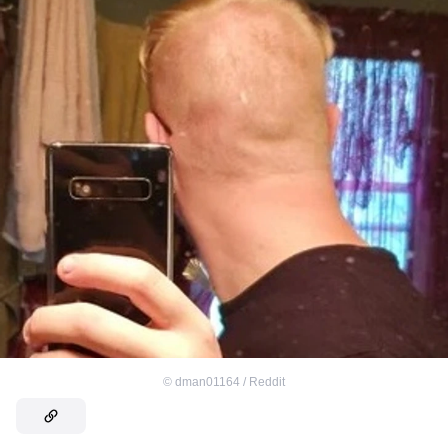
©
dman01164 / Reddit