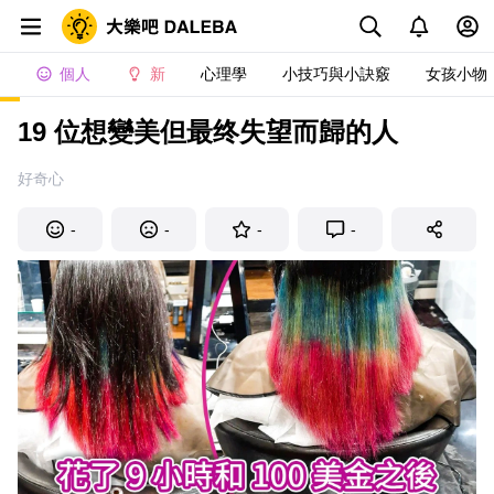
個人
新
心理學
小技巧與小訣竅
女孩小物
19 位想變美但最终失望而歸的人
好奇心
-
-
-
-