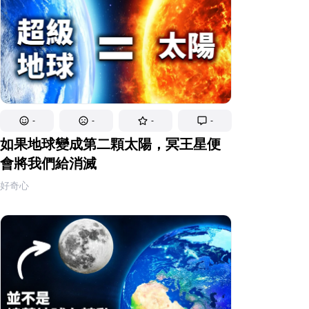
-
-
-
-
如果地球變成第二顆太陽，冥王星便
會將我們給消滅
好奇心