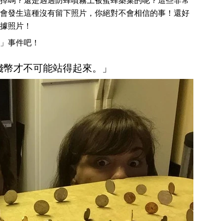
掉嗎？還是遇過防蜂噴霧上被蜜蜂築巢的呢？這些非常
會發生這種沒有留下照片，你絕對不會相信的事！還好
據照片！
」事件吧！
錢幣才不可能站得起來。」