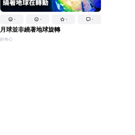
-
-
-
-
月球並非繞著地球旋轉
好奇心