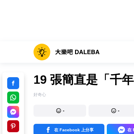
19 張簡直是「千
好奇心
-
-
在 Facebook 上分享
在 